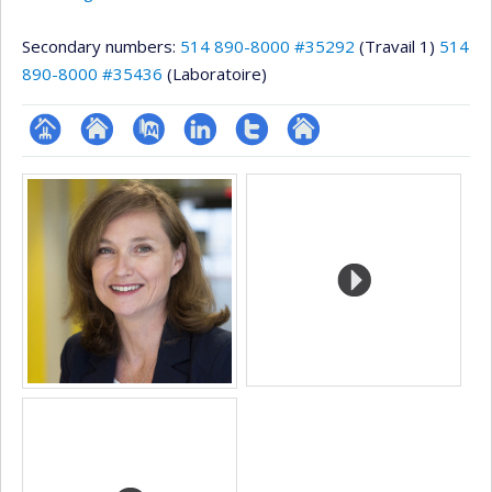
Secondary numbers:
514 890-8000 #35292
(Travail 1)
514
890-8000 #35436
(Laboratoire)
Page
Site
PubMed
LinkedIn
Compte
Autre
Media
professionnelle
web
Twitter
site
(faculté,département,école)
de
web
l’unité
de
recherche