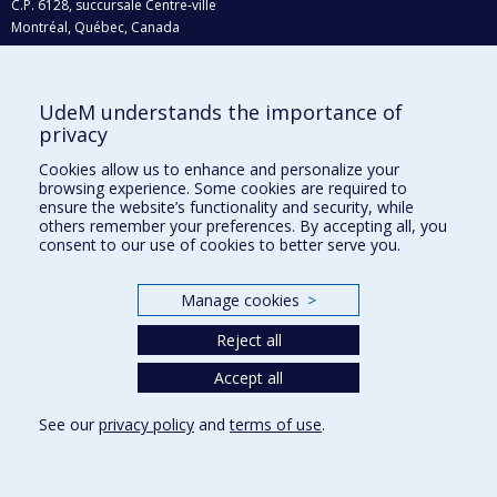
C.P. 6128, succursale Centre-ville
Montréal, Québec, Canada
H3C 3J7
Courriel:
recherche@umontreal.ca
UdeM understands the importance of
Qui fait quoi?
privacy
Nous trouver
Cookies allow us to enhance and personalize your
browsing experience. Some cookies are required to
Plan du site
ensure the website’s functionality and security, while
others remember your preferences. By accepting all, you
Accessibilité
consent to our use of cookies to better serve you.
Manage cookies
>
Reject all
Accept all
See our
privacy policy
and
terms of use
.
Privacy
Terms of use