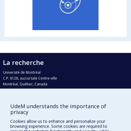
La recherche
Université de Montréal
C.P. 6128, succursale Centre-ville
Montréal, Québec, Canada
H3C 3J7
Courriel:
recherche@umontreal.ca
UdeM understands the importance of
Qui fait quoi?
privacy
Nous trouver
Cookies allow us to enhance and personalize your
browsing experience. Some cookies are required to
Plan du site