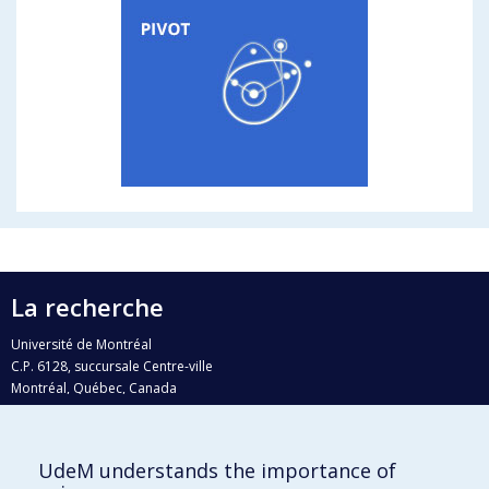
La recherche
Université de Montréal
C.P. 6128, succursale Centre-ville
Montréal, Québec, Canada
H3C 3J7
Courriel:
recherche@umontreal.ca
UdeM understands the importance of
Qui fait quoi?