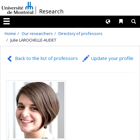
Passer
/
Research
au
contenu
Langues
Liens 
R
Menu
Home
Our researchers
Directory of professors
Julie LAROCHELLE-AUDET
Back to the list of professors
Update your profile