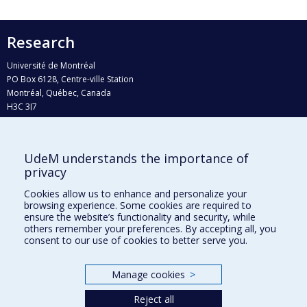
Research
Université de Montréal
PO Box 6128, Centre-ville Station
Montréal, Québec, Canada
H3C 3J7
Phone : 514 343-6111, #38492
E-mail :
recherche@umontreal.ca
UdeM understands the importance of
privacy
Who does what?
Find us
Cookies allow us to enhance and personalize your
browsing experience. Some cookies are required to
Site map
ensure the website’s functionality and security, while
others remember your preferences. By accepting all, you
Accessibility
consent to our use of cookies to better serve you.
Manage cookies
>
Reject all