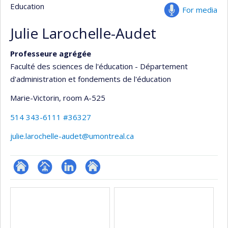
Education
For media
Julie Larochelle-Audet
Professeure agrégée
Faculté des sciences de l'éducation - Département
d'administration et fondements de l'éducation
Marie-Victorin
, room A-525
514 343-6111 #36327
julie.larochelle-audet@umontreal.ca
ResearchGate
Page
LinkedIn
Autre
Media
professionnelle
site
(faculté,département,école)
web