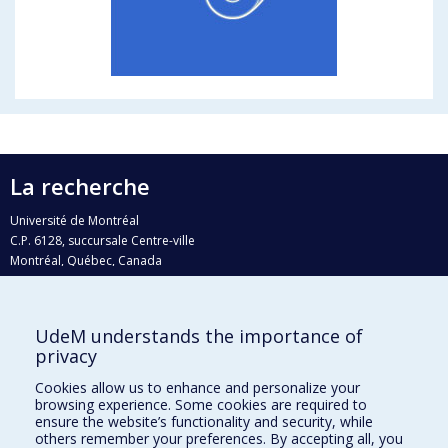
La recherche
Université de Montréal
C.P. 6128, succursale Centre-ville
Montréal, Québec, Canada
H3C 3J7
Courriel:
recherche@umontreal.ca
UdeM understands the importance of
Qui fait quoi?
privacy
Nous trouver
Cookies allow us to enhance and personalize your
browsing experience. Some cookies are required to
Plan du site
ensure the website’s functionality and security, while
others remember your preferences. By accepting all, you