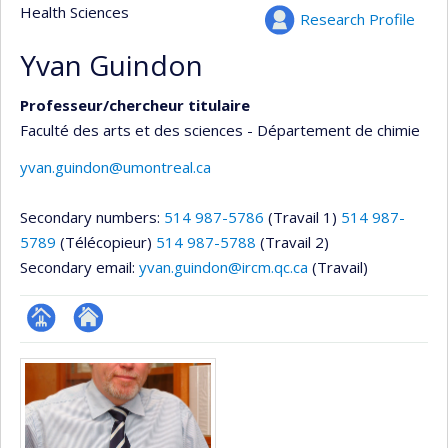
Health Sciences
Research Profile
Yvan Guindon
Professeur/chercheur titulaire
Faculté des arts et des sciences - Département de chimie
yvan.guindon@umontreal.ca
Secondary numbers:
514 987-5786
(Travail 1)
514 987-
5789
(Télécopieur)
514 987-5788
(Travail 2)
Secondary email:
yvan.guindon@ircm.qc.ca
(Travail)
Page
Autre
Media
professionnelle
site
(faculté,département,école)
web