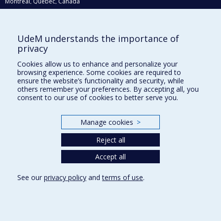
Montréal, Québec, Canada
H3C 3J7
Courriel:
recherche@umontreal.ca
UdeM understands the importance of
Qui fait quoi?
privacy
Nous trouver
Cookies allow us to enhance and personalize your
browsing experience. Some cookies are required to
Plan du site
ensure the website’s functionality and security, while
others remember your preferences. By accepting all, you
Accessibilité
consent to our use of cookies to better serve you.
Manage cookies
>
Reject all
Accept all
See our
privacy policy
and
terms of use
.
Privacy
Terms of use
Cookie Settings
Université de