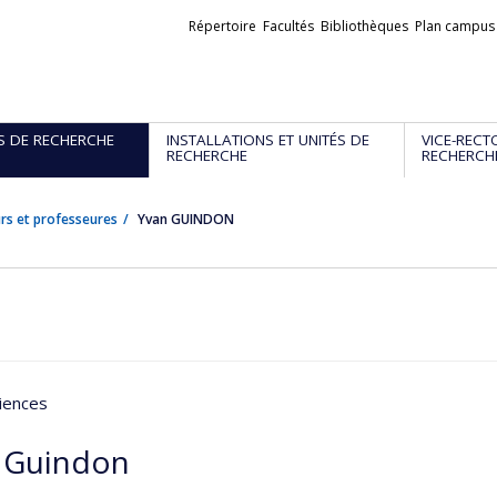
Liens
Répertoire
Facultés
Bibliothèques
Plan campus
externes
S DE RECHERCHE
INSTALLATIONS ET UNITÉS DE
VICE-RECT
RECHERCHE
RECHERCH
rs et professeures
Yvan GUINDON
iences
 Guindon