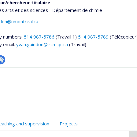
ur/chercheur titulaire
es arts et des sciences - Département de chimie
ndon@umontreal.ca
y numbers:
514 987-5786
(Travail 1)
514 987-5789
(Télécopieur
y email:
yvan.guindon@ircm.qc.ca
(Travail)
utre
onnelle
te
,département,école)
eb
eaching and supervision
Projects