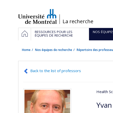
Passer
au
contenu
/
La recherche
Navigation
HOME
RESSOURCES POUR LES
NOS ÉQUIPE
principale
ÉQUIPES DE RECHERCHE
Home
Nos équipes de recherche
Répertoire des professeu
Back to the list of professors
Health Sc
Yvan