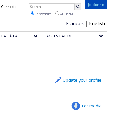
Rechercher
Je donne
Connexion
Search
This website
All UdeM
Choix
Français
English
de
ORAT À LA
ACCÈS RAPIDE
la
E
langue
Update your profile
For media