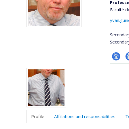
Professe
Faculté d
yvan.gui
Secondar
Secondar
Page
A
Media
professi
si
(faculté
w
Profile
Affiliations and responsabilities
T