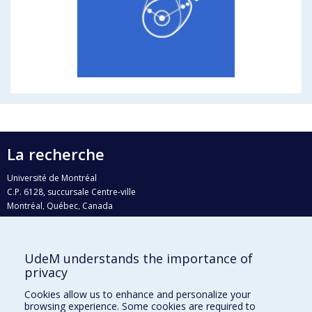
La recherche
Université de Montréal
C.P. 6128, succursale Centre-ville
Montréal, Québec, Canada
H3C 3J7
Courriel:
recherche@umontreal.ca
UdeM understands the importance of
privacy
Qui fait quoi?
Nous trouver
Cookies allow us to enhance and personalize your
browsing experience. Some cookies are required to