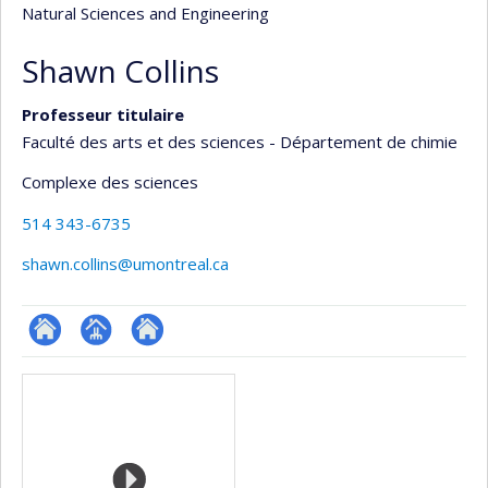
Natural Sciences and Engineering
Shawn Collins
Professeur titulaire
Faculté des arts et des sciences - Département de chimie
Complexe des sciences
514 343-6735
shawn.collins@umontreal.ca
ResearchGate
Page
Autre
Media
professionnelle
site
(faculté,département,école)
web