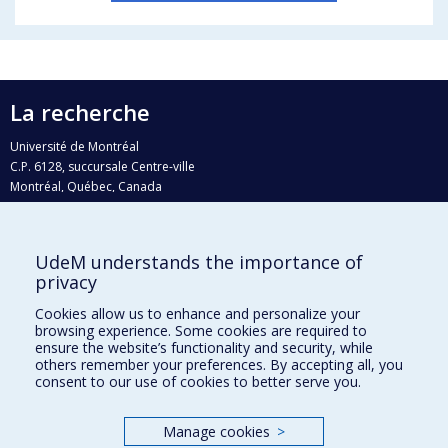
La recherche
Université de Montréal
C.P. 6128, succursale Centre-ville
Montréal, Québec, Canada
H3C 3J7
Courriel:
recherche@umontreal.ca
UdeM understands the importance of
privacy
Qui fait quoi?
Nous trouver
Cookies allow us to enhance and personalize your
browsing experience. Some cookies are required to
Plan du site
ensure the website’s functionality and security, while
others remember your preferences. By accepting all, you
Accessibilité
consent to our use of cookies to better serve you.
Manage cookies
>