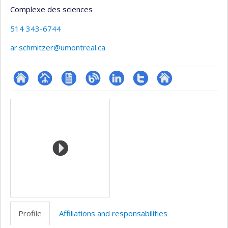
Complexe des sciences
514 343-6744
ar.schmitzer@umontreal.ca
ResearchGate
Page
CV
Blogue
LinkedIn
Compte
Autre
Media
professionnelle
Twitter
site
(faculté,département,école)
web
Profile
Affiliations and responsabilities