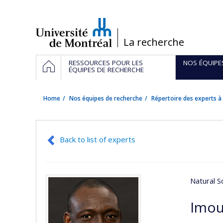
Passer
au
contenu
/
La recherche
Navigation
HOME
RESSOURCES POUR LES
NOS ÉQUIPE
principale
ÉQUIPES DE RECHERCHE
Home
Nos équipes de recherche
Répertoire des experts à 
Back to list of experts
Natural S
Imou