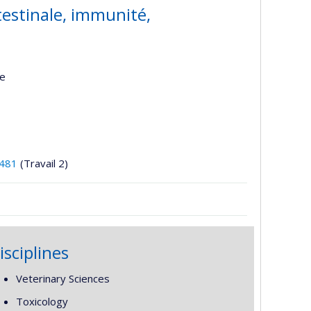
testinale, immunité,
re
481
(Travail 2)
isciplines
Veterinary Sciences
Toxicology