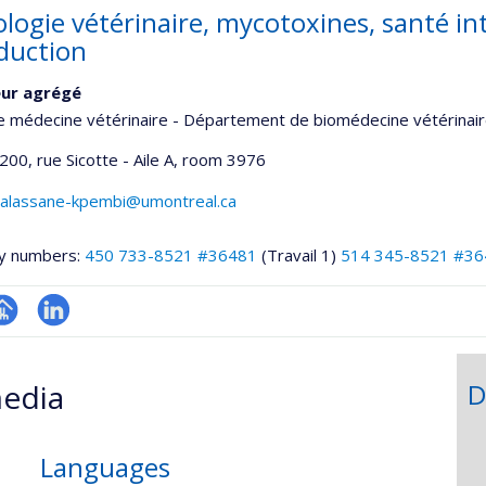
ologie vétérinaire, mycotoxines, santé in
duction
eur agrégé
e médecine vétérinaire - Département de biomédecine vétérinai
200, rue Sicotte - Aile A
, room 3976
.alassane-kpembi@umontreal.ca
y numbers:
450 733-8521 #36481
(Travail 1)
514 345-8521 #36
hGate
age
LinkedIn
rofessionnelle
edia
D
faculté,département,école)
Languages