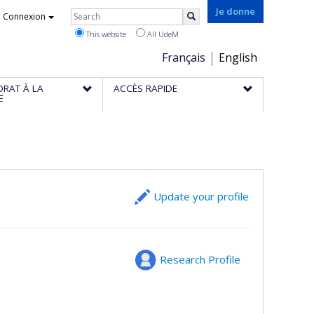
Rechercher
Je donne
Connexion
Search
This website
All UdeM
Choix
Français
English
de
ORAT À LA
ACCÈS RAPIDE
la
E
langue
Update your profile
Research Profile