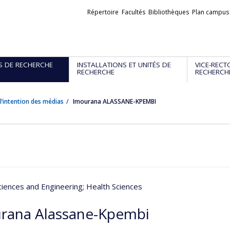
Liens
Répertoire
Facultés
Bibliothèques
Plan campus
externes
S DE RECHERCHE
INSTALLATIONS ET UNITÉS DE
VICE-RECT
RECHERCHE
RECHERCH
l’intention des médias
Imourana ALASSANE-KPEMBI
ciences and Engineering
; Health Sciences
rana Alassane-Kpembi