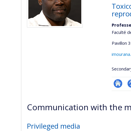
Toxic
repro
Profess
Faculté d
Pavillon 3
imourana
Secondar
Researc
P
p
Communication with the m
(
Privileged media