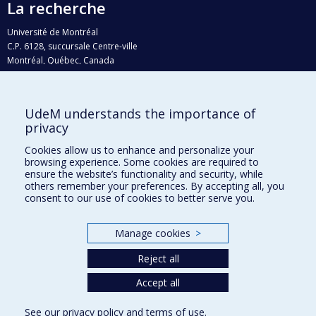
La recherche
Université de Montréal
C.P. 6128, succursale Centre-ville
Montréal, Québec, Canada
H3C 3J7
Courriel:
recherche@umontreal.ca
UdeM understands the importance of
Qui fait quoi?
privacy
Nous trouver
Cookies allow us to enhance and personalize your
browsing experience. Some cookies are required to
Plan du site
ensure the website’s functionality and security, while
others remember your preferences. By accepting all, you
Accessibilité
consent to our use of cookies to better serve you.
Manage cookies
>
Reject all
Accept all
See our
privacy policy
and
terms of use
.