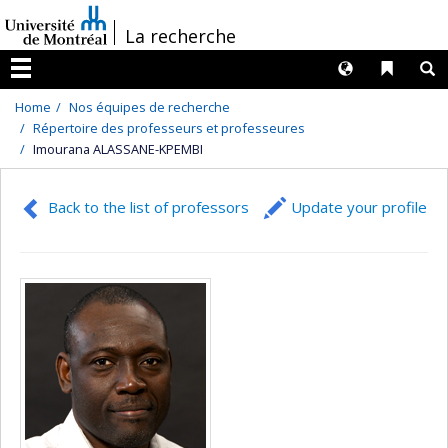
Passer
/
La recherche
au
contenu
Langues
Liens 
R
Menu
Home
Nos équipes de recherche
Répertoire des professeurs et professeures
Imourana ALASSANE-KPEMBI
Back to the list of professors
Update your profile