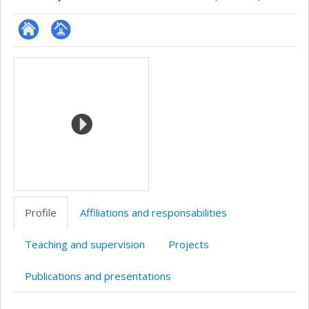
ResearchGate
Page
Media
professionnelle
(faculté,département,école)
Profile
Affiliations and responsabilities
Teaching and supervision
Projects
Publications and presentations