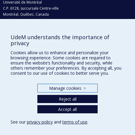
Université de Montréal
C.P. 6128, succursale Centre-ville
Montréal, Québec, Canada
H3C 3J7
Courriel:
recherche@umontreal.ca
UdeM understands the importance of
privacy
Qui fait quoi?
Nous trouver
Cookies allow us to enhance and personalize your
browsing experience. Some cookies are required to
Plan du site
ensure the website’s functionality and security, while
others remember your preferences. By accepting all, you
Accessibilité
consent to our use of cookies to better serve you.
Manage cookies
>
Reject all
Accept all
See our
privacy policy
and
terms of use
.
Privacy