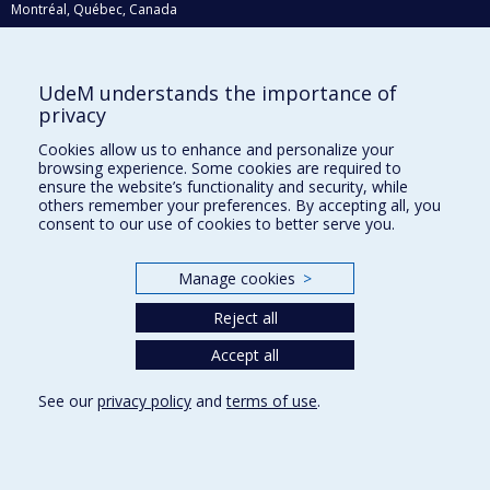
Montréal, Québec, Canada
H3C 3J7
Courriel:
recherche@umontreal.ca
UdeM understands the importance of
Qui fait quoi?
privacy
Nous trouver
Cookies allow us to enhance and personalize your
browsing experience. Some cookies are required to
Plan du site
ensure the website’s functionality and security, while
others remember your preferences. By accepting all, you
Accessibilité
consent to our use of cookies to better serve you.
Manage cookies
>
Reject all
Accept all
See our
privacy policy
and
terms of use
.
Privacy
Terms of use
Cookie Settings