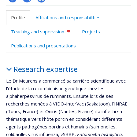
Page
PubMed
Autre
professionnelle
site
Profile
Affiliations and responsabilities
(faculté,département,école)
web
Teaching and supervision
Projects
Currently
recruiting
Publications and presentations
Profile
Research expertise
Le Dr Meurens a commencé sa carrière scientifique avec
l’étude de la recombinaison génétique chez les
alphaherpèsvirus de ruminants. Ensuite lors de ses
recherches menées à VIDO-InterVac (Saskatoon), l’INRAE
(Tours, France) et Oniris (Nantes, France) il a infléchi sa
thématique vers l’hôte porcin en considérant différents
agents pathogènes porcins et humains (salmonelles,
colibacille, virus influenza, vSRRP,
Entamoeba histolytica
,