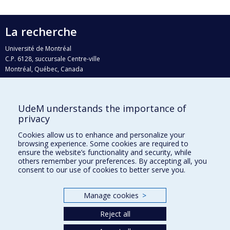
La recherche
Université de Montréal
C.P. 6128, succursale Centre-ville
Montréal, Québec, Canada
H3C 3J7
Courriel:
recherche@umontreal.ca
UdeM understands the importance of
Qui fait quoi?
privacy
Nous trouver
Cookies allow us to enhance and personalize your
browsing experience. Some cookies are required to
Plan du site
ensure the website’s functionality and security, while
others remember your preferences. By accepting all, you
Accessibilité
consent to our use of cookies to better serve you.
Manage cookies
>
Reject all