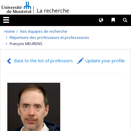
Passer
/
La recherche
au
contenu
Langues
Liens 
R
Menu
Home
Nos équipes de recherche
Répertoire des professeurs et professeures
François MEURENS
Back to the list of professors
Update your profile