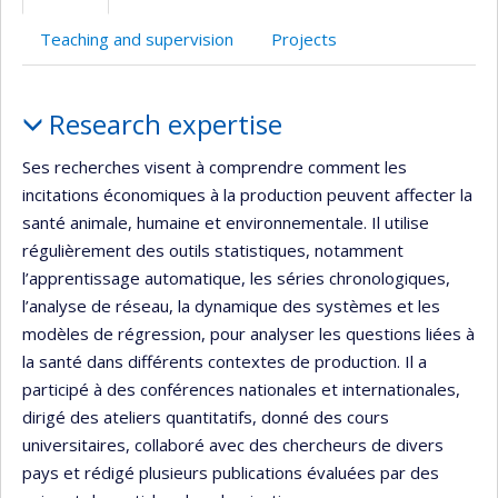
(faculté,département,école)
de
web
l’unité
Teaching and supervision
Projects
de
recherche
Profile
Research expertise
Ses recherches visent à comprendre comment les
incitations économiques à la production peuvent affecter la
santé animale, humaine et environnementale. Il utilise
régulièrement des outils statistiques, notamment
l’apprentissage automatique, les séries chronologiques,
l’analyse de réseau, la dynamique des systèmes et les
modèles de régression, pour analyser les questions liées à
la santé dans différents contextes de production. Il a
participé à des conférences nationales et internationales,
dirigé des ateliers quantitatifs, donné des cours
universitaires, collaboré avec des chercheurs de divers
pays et rédigé plusieurs publications évaluées par des