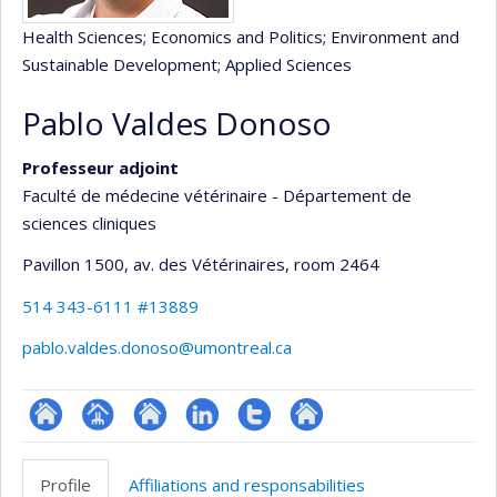
Health Sciences
; Economics and Politics
; Environment and
Sustainable Development
; Applied Sciences
Pablo Valdes Donoso
Professeur adjoint
Faculté de médecine vétérinaire - Département de
sciences cliniques
Pavillon 1500, av. des Vétérinaires
, room 2464
514 343-6111 #13889
pablo.valdes.donoso@umontreal.ca
ResearchGate
Page
Site
LinkedIn
Compte
Autre
professionnelle
web
Twitter
site
Profile
Affiliations and responsabilities