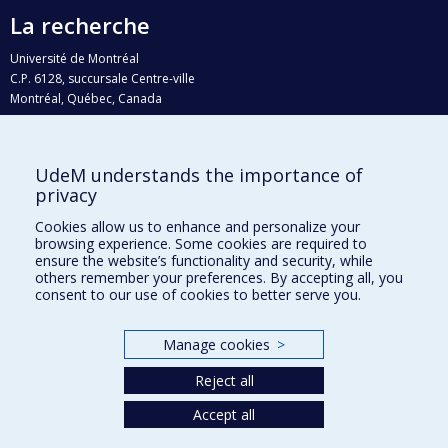
La recherche
Université de Montréal
C.P. 6128, succursale Centre-ville
Montréal, Québec, Canada
H3C 3J7
Courriel:
recherche@umontreal.ca
UdeM understands the importance of
Qui fait quoi?
privacy
Nous trouver
Cookies allow us to enhance and personalize your
browsing experience. Some cookies are required to
Plan du site
ensure the website’s functionality and security, while
others remember your preferences. By accepting all, you
Accessibilité
consent to our use of cookies to better serve you.
Manage cookies
>
Reject all
Accept all