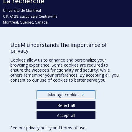
La recherche
Université de Montréal
C.P. 6128, succursale Centre-ville
Montréal, Québec, Canada
H3C 3J7
Courriel:
recherche@umontreal.ca
UdeM understands the importance of
Qui fait quoi?
privacy
Nous trouver
Cookies allow us to enhance and personalize your
browsing experience. Some cookies are required to
Plan du site
ensure the website’s functionality and security, while
others remember your preferences. By accepting all, you
Accessibilité
consent to our use of cookies to better serve you.
Manage cookies
>
Reject all
Accept all
See our
privacy policy
and
terms of use
.