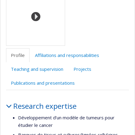
l’unité
de
recherche
Profile
Affiliations and responsabilities
Teaching and supervision
Projects
Publications and presentations
Profile
Research expertise
Développement d’un modèle de tumeurs pour
étudier le cancer
Banques de tissus et cultures/lignées cellulaires