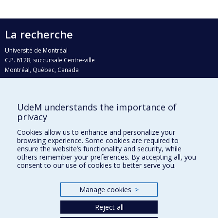
La recherche
Université de Montréal
C.P. 6128, succursale Centre-ville
Montréal, Québec, Canada
H3C 3J7
Courriel:
recherche@umontreal.ca
UdeM understands the importance of
Qui fait quoi?
privacy
Nous trouver
Cookies allow us to enhance and personalize your
browsing experience. Some cookies are required to
Plan du site
ensure the website’s functionality and security, while
others remember your preferences. By accepting all, you
Accessibilité
consent to our use of cookies to better serve you.
Manage cookies
>
Reject all