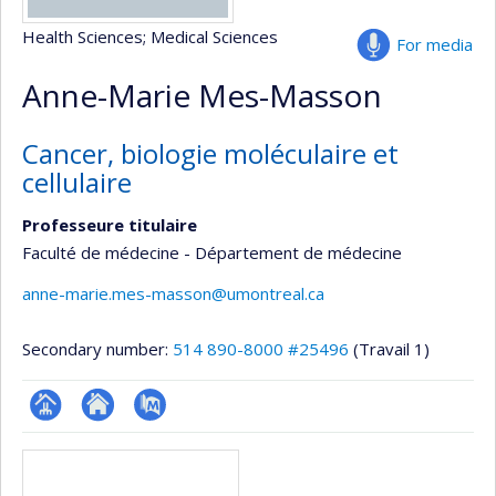
Health Sciences
; Medical Sciences
For media
Anne-Marie Mes-Masson
Cancer, biologie moléculaire et
cellulaire
Professeure titulaire
Faculté de médecine - Département de médecine
anne-marie.mes-masson@umontreal.ca
Secondary number:
514 890-8000 #25496
(Travail 1)
Page
Site
PubMed
Media
professionnelle
web
(faculté,département,école)
de