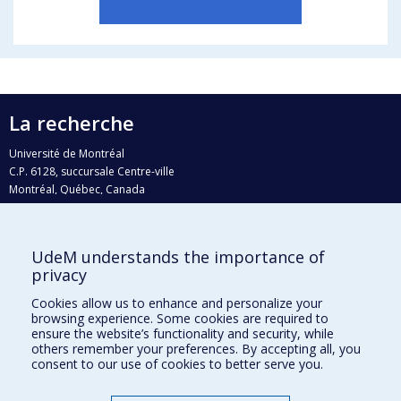
La recherche
Université de Montréal
C.P. 6128, succursale Centre-ville
Montréal, Québec, Canada
H3C 3J7
Courriel:
recherche@umontreal.ca
UdeM understands the importance of
Qui fait quoi?
privacy
Nous trouver
Cookies allow us to enhance and personalize your
browsing experience. Some cookies are required to
Plan du site
ensure the website’s functionality and security, while
others remember your preferences. By accepting all, you
Accessibilité
consent to our use of cookies to better serve you.