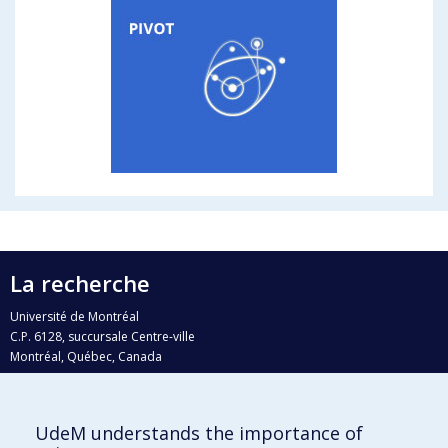
La recherche
Université de Montréal
C.P. 6128, succursale Centre-ville
Montréal, Québec, Canada
H3C 3J7
Courriel:
recherche@umontreal.ca
UdeM understands the importance of