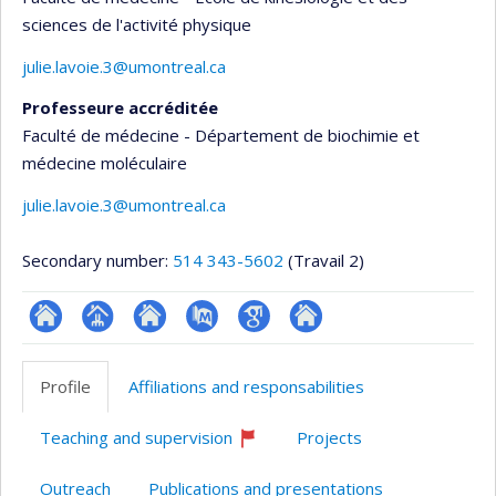
sciences de l'activité physique
julie.lavoie.3@umontreal.ca
Professeure accréditée
Faculté de médecine - Département de biochimie et
médecine moléculaire
julie.lavoie.3@umontreal.ca
Secondary number:
514 343-5602
(Travail 2)
ResearchGate
Page
Site
PubMed
Google
Autre
professionnelle
web
Scholar
site
Profile
Affiliations and responsabilities
(faculté,département,école)
de
web
l’unité
Teaching and supervision
Projects
de
Currently
recruiting
recherche
Outreach
Publications and presentations