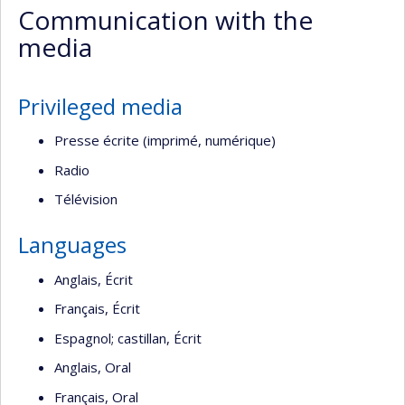
Communication with the
(faculté,département,école)
media
Privileged media
Presse écrite (imprimé, numérique)
Radio
Télévision
Languages
Anglais, Écrit
Français, Écrit
Espagnol; castillan, Écrit
Anglais, Oral
Français, Oral