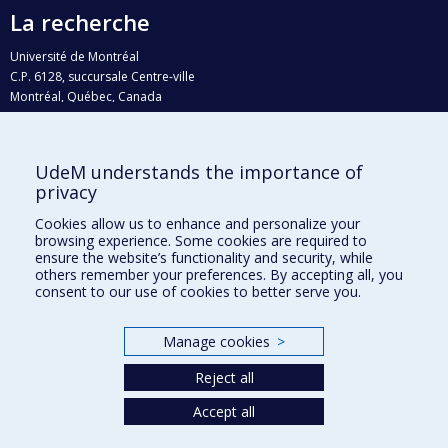
La recherche
Université de Montréal
C.P. 6128, succursale Centre-ville
Montréal, Québec, Canada
H3C 3J7
Courriel:
recherche@umontreal.ca
UdeM understands the importance of
Qui fait quoi?
privacy
Nous trouver
Cookies allow us to enhance and personalize your
browsing experience. Some cookies are required to
Plan du site
ensure the website’s functionality and security, while
others remember your preferences. By accepting all, you
Accessibilité
consent to our use of cookies to better serve you.
Manage cookies
>
Reject all
Accept all