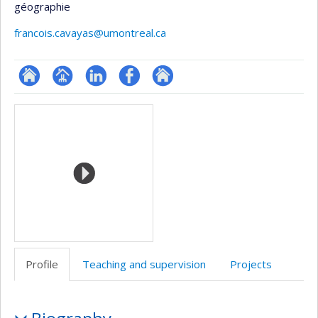
géographie
francois.cavayas@umontreal.ca
ResearchGate
Page
LinkedIn
Profil
Autre
Media
professionnelle
Facebook
site
(faculté,département,école)
web
Profile
Teaching and supervision
Projects
Profile