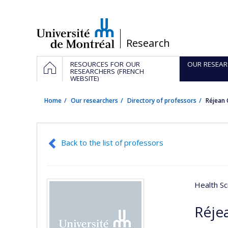
Passer
au
contenu
/
Research
Navigation
HOME
RESOURCES FOR OUR
OUR RESEAR
principale
RESEARCHERS (FRENCH
WEBSITE)
Home
Our researchers
Directory of professors
Réjean
Back to the list of professors
Health Sc
Réje