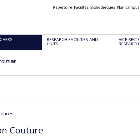
Liens
Répertoire
Facultés
Bibliothèques
Plan campus
externes
CHERS
RESEARCH FACILITIES AND
VICE-RECT
UNITS
RESEARCH
 COUTURE
iences
an Couture