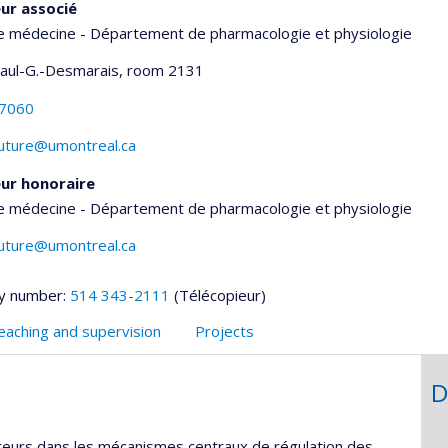
ur associé
de médecine - Département de pharmacologie et physiologie
Paul-G.-Desmarais
, room 2131
-7060
outure@umontreal.ca
ur honoraire
de médecine - Département de pharmacologie et physiologie
outure@umontreal.ca
y number:
514 343-2111
(Télécopieur)
eaching and supervision
Projects
D
teurs dans les mécanismes centraux de régulation des