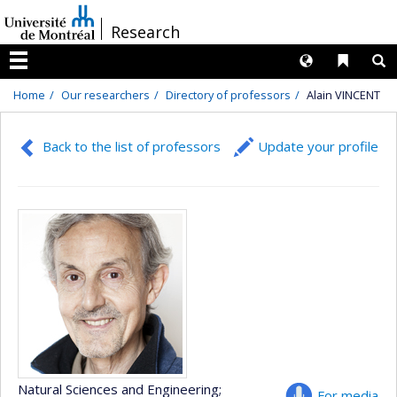
Passer
/
Research
au
contenu
Langues
Liens 
R
Menu
Home
Our researchers
Directory of professors
Alain VINCENT
Back to the list of professors
Update your profile
Natural Sciences and Engineering
;
For media