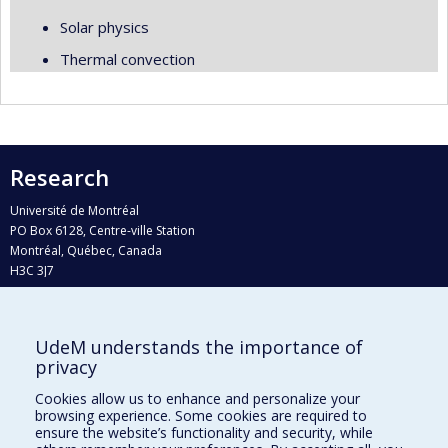
Solar physics
Thermal convection
Research
Université de Montréal
PO Box 6128, Centre-ville Station
Montréal, Québec, Canada
H3C 3J7
Phone : 514 343-6111, #38492
E-mail :
recherche@umontreal.ca
UdeM understands the importance of
Who does what?
privacy
Find us
Cookies allow us to enhance and personalize your
browsing experience. Some cookies are required to
Site map
ensure the website’s functionality and security, while