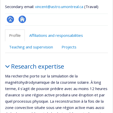
Secondary email:
vincent@astro.umontreal.ca
(Travail)
Page
Site
professionnelle
web
Profile
Affiliations and responsabilities
(faculté,département,école)
de
l’unité
Teaching and supervision
Projects
de
recherche
Profile
Research expertise
Ma recherche porte sur la simulation de la
magnétohydrodynamique de la couronne solaire. À long
terme, il s'agit de pouvoir prédire avec au moins 12 heures
d'avance si une région active produira une éruption et par
quel processus physique. La reconstruction à la fois de la
zone convective située sous une région active mais aussi