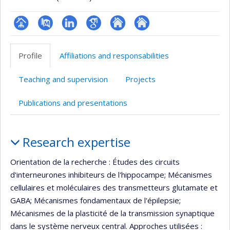
Page
PubMed
LinkedIn
Google
Autre
Autre
professionnelle
Scholar
site
site
Profile
Affiliations and responsabilities
(faculté,département,école)
web
web
Teaching and supervision
Projects
Publications and presentations
Profile
Research expertise
Orientation de la recherche : Études des circuits
d'interneurones inhibiteurs de l'hippocampe; Mécanismes
cellulaires et moléculaires des transmetteurs glutamate et
GABA; Mécanismes fondamentaux de l'épilepsie;
Mécanismes de la plasticité de la transmission synaptique
dans le système nerveux central. Approches utilisées :