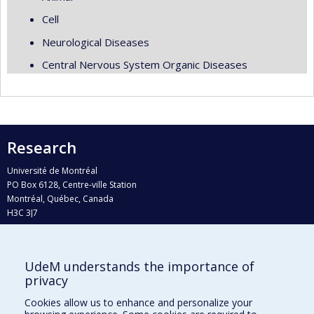
Cell
Neurological Diseases
Central Nervous System Organic Diseases
Research
Université de Montréal
PO Box 6128, Centre-ville Station
Montréal, Québec, Canada
H3C 3J7
Phone : 514 343-6111, #38492
E-mail :
recherche@umontreal.ca
UdeM understands the importance of
Who does what?
privacy
Find us
Cookies allow us to enhance and personalize your