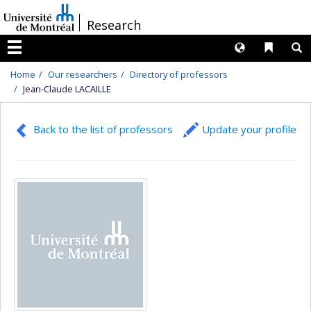
Passer
/
Research
au
contenu
Langues
Liens 
R
Menu
Home
Our researchers
Directory of professors
Jean-Claude LACAILLE
Back to the list of professors
Update your profile