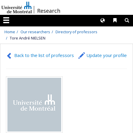
Passer
/
Research
au
contenu
Langues
Liens 
R
Menu
Home
Our researchers
Directory of professors
Tore André NIELSEN
Back to the list of professors
Update your profile