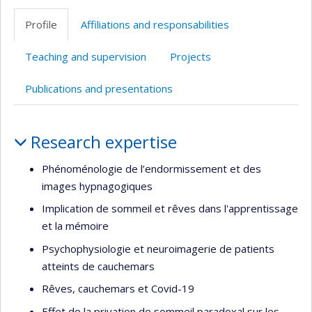
web
Twitter
Scholar
Facebook
site
site
Profile
Affiliations and responsabilities
de
web
web
l’unité
Teaching and supervision
Projects
de
recherche
Publications and presentations
Profile
Research expertise
Phénoménologie de l’endormissement et des
images hypnagogiques
Implication de sommeil et rêves dans l'apprentissage
et la mémoire
Psychophysiologie et neuroimagerie de patients
atteints de cauchemars
Rêves, cauchemars et Covid-19
Effet de la privation de sommeil paradoxal sur les