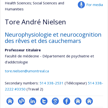
Health Sciences
; Social Sciences and
For media
Humanities
Tore André Nielsen
Neurophysiologie et neurocognition
des rêves et des cauchemars
Professeur titulaire
Faculté de médecine - Département de psychiatrie et
d’addictologie
tore.nielsen@umontreal.ca
Secondary numbers:
514 338-2531
(Télécopieur)
514 338-
2222 #3350
(Travail 2)
Site
Blogue
LinkedIn
Compte
Google
Profil
Autre
Autre