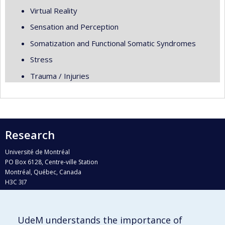
Virtual Reality
Sensation and Perception
Somatization and Functional Somatic Syndromes
Stress
Trauma / Injuries
Research
Université de Montréal
PO Box 6128, Centre-ville Station
Montréal, Québec, Canada
H3C 3J7
Phone : 514 343-6111, #38492
E-mail :
recherche@umontreal.ca
UdeM understands the importance of