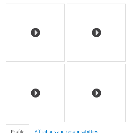
Media
professionnelle
site
(faculté,département,école)
web
Profile
Affiliations and responsabilities