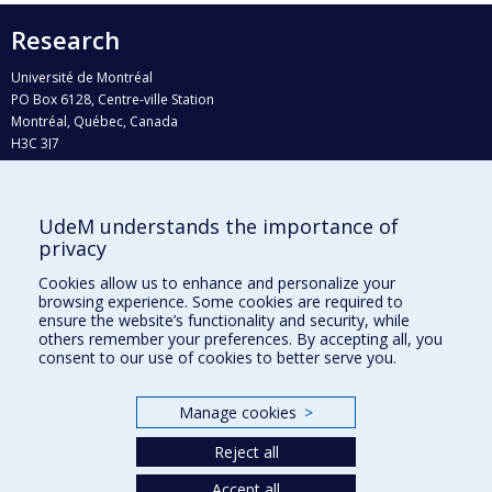
Research
Université de Montréal
PO Box 6128, Centre-ville Station
Montréal, Québec, Canada
H3C 3J7
Phone : 514 343-6111, #38492
E-mail :
recherche@umontreal.ca
UdeM understands the importance of
privacy
Who does what?
Find us
Cookies allow us to enhance and personalize your
browsing experience. Some cookies are required to
Site map
ensure the website’s functionality and security, while
others remember your preferences. By accepting all, you
Accessibility
consent to our use of cookies to better serve you.
Manage cookies
>
Reject all
Accept all