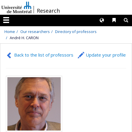
Passer
/
Research
au
contenu
Langues
Liens 
R
Menu
Home
Our researchers
Directory of professors
André H. CARON
Back to the list of professors
Update your profile