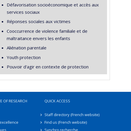
Défavorisation socioéconomique et accès aux
services sociaux
Réponses sociales aux victimes
Cooccurrence de violence familiale et de
maltraitance envers les enfants
Aliénation parentale
Youth protection
Pouvoir d'agir en contexte de protection
TE OF RESEARCH
QUICK ACCESS
Staff directory (French website)
 excellence
Find us (French website)
ives
Synchro recherche