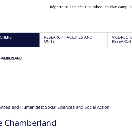
Liens
Répertoire
Facultés
Bibliothèques
Plan campus
externes
CHERS
RESEARCH FACILITIES AND
VICE-RECT
UNITS
RESEARCH
 CHAMBERLAND
iences and Humanities
; Social Sciences and Social Action
re Chamberland