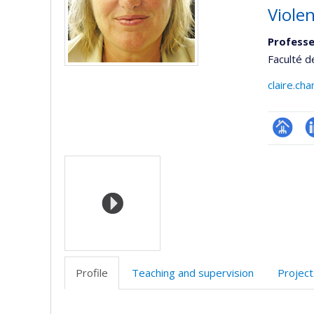
Violen
Professe
Faculté d
claire.c
Page
L
Media
professi
(faculté
Profile
Teaching and supervision
Project
Profile