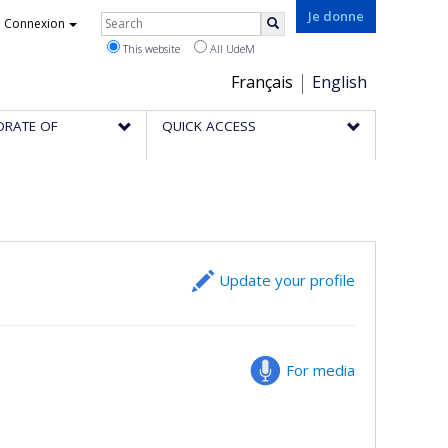
Rechercher
Je donne
Connexion
Search
This website
All UdeM
Choix
Français
English
de
ORATE OF
QUICK ACCESS
la
langue
Update your profile
For media