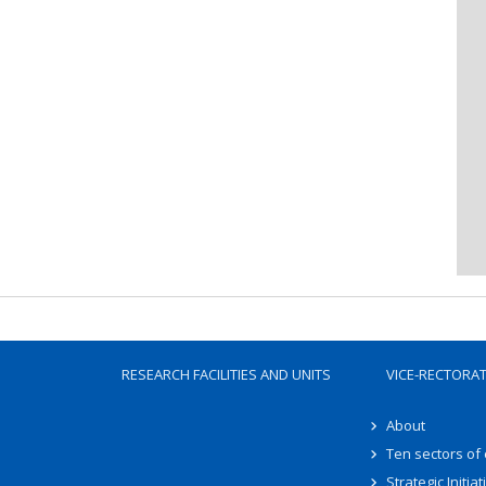
RESEARCH FACILITIES AND UNITS
VICE-RECTORA
About
Ten sectors of
Strategic Initiat