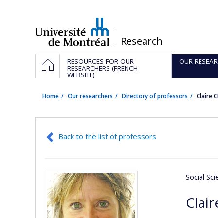
Passer
au
contenu
/
Research
Navigation
HOME
RESOURCES FOR OUR
OUR RESEAR
principale
RESEARCHERS (FRENCH
WEBSITE)
Home
Our researchers
Directory of professors
Claire
Back to the list of professors
Social Sc
Clai