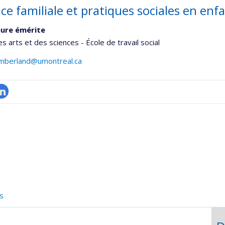
ce familiale et pratiques sociales en enf
ure émérite
es arts et des sciences - École de travail social
hamberland@umontreal.ca
inkedIn
onnelle
,département,école)
s