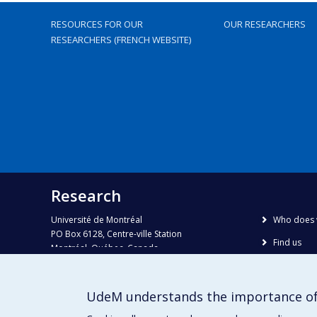
RESOURCES FOR OUR
OUR RESEARCHERS
RESEARCHERS (FRENCH WEBSITE)
Research
Université de Montréal
Who does 
PO Box 6128, Centre-ville Station
Find us
Montréal, Québec, Canada
H3C 3J7
Site map
Accessibili
Phone : 514 343-6111, #38492
UdeM understands the importance of
E-mail :
recherche@umontreal.ca