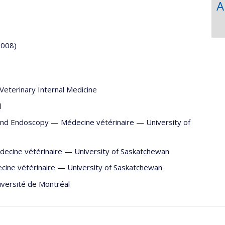
A
2008)
Veterinary Internal Medicine
l
 and Endoscopy —
Médecine vétérinaire
—
University of
ecine vétérinaire
—
University of Saskatchewan
cine vétérinaire
—
University of Saskatchewan
iversité de Montréal