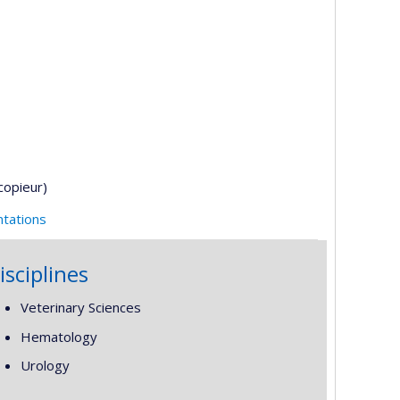
copieur)
ntations
isciplines
Veterinary Sciences
Hematology
Urology