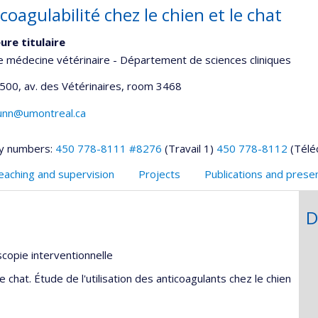
oagulabilité chez le chien et le chat
ure titulaire
e médecine vétérinaire - Département de sciences cliniques
1500, av. des Vétérinaires
, room 3468
dunn@umontreal.ca
y numbers:
450 778-8111 #8276
(Travail 1)
450 778-8112
(Télé
eaching and supervision
Projects
Publications and prese
D
scopie interventionnelle
e chat. Étude de l'utilisation des anticoagulants chez le chien