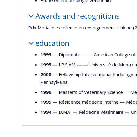
Étude en endourologie vétérinaire
Awards and recognitions
Prix Merial d'excellence en enseignement clinique (
education
1999
— Diplomate — —
American College of 
1995
— I.P.S.A.V. — —
Université de Montréa
2008
— Fellowship Interventional Radiology
Pennsylvania
1999
— Master's of Veterinary Science —
Méd
1999
— Résidence médecine interne —
Méde
1994
— D.M.V. —
Médecine vétérinaire
—
Un