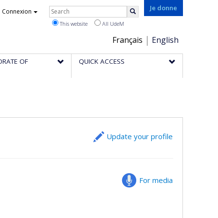
Rechercher
Je donne
Connexion
Search
This website
All UdeM
Choix
Français
English
de
ORATE OF
QUICK ACCESS
la
langue
Update your profile
For media