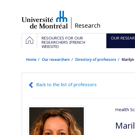
Passer
au
contenu
/
Research
Navigation
HOME
RESOURCES FOR OUR
OUR RESEAR
principale
RESEARCHERS (FRENCH
WEBSITE)
Home
Our researchers
Directory of professors
Marily
Back to the list of professors
Health Sc
Mari