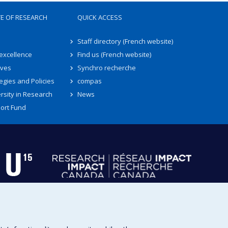
TE OF RESEARCH
QUICK ACCESS
Staff directory (French website)
 excellence
Find us (French website)
ives
Synchro recherche
egies and Policies
compas
rsity in Research
News
ort Fund