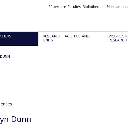
Liens
Répertoire
Facultés
Bibliothèques
Plan campus
externes
CHERS
RESEARCH FACILITIES AND
VICE-RECT
UNITS
RESEARCH
n DUNN
iences
lyn Dunn