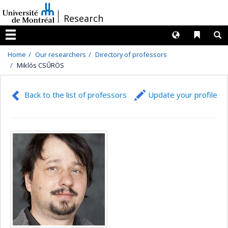
Passer
/
Research
au
contenu
Langues
Liens 
R
Menu
Home
Our researchers
Directory of professors
Miklós CSŰRÖS
Back to the list of professors
Update your profile