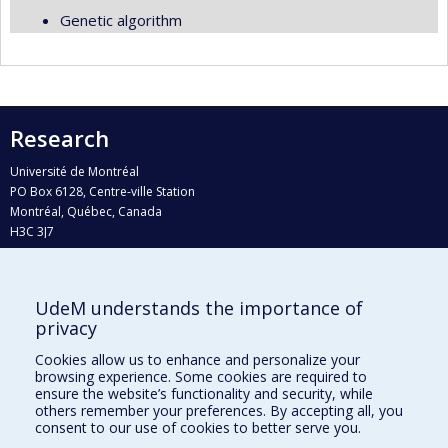
Genetic algorithm
Research
Université de Montréal
PO Box 6128, Centre-ville Station
Montréal, Québec, Canada
H3C 3J7
Phone : 514 343-6111, #38492
E-mail :
recherche@umontreal.ca
UdeM understands the importance of
Who does what?
privacy
Find us
Cookies allow us to enhance and personalize your
browsing experience. Some cookies are required to
Site map
ensure the website’s functionality and security, while
others remember your preferences. By accepting all, you
Accessibility
consent to our use of cookies to better serve you.