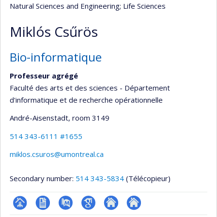
Natural Sciences and Engineering
; Life Sciences
Miklós Csűrös
Bio-informatique
Professeur agrégé
Faculté des arts et des sciences - Département
d'informatique et de recherche opérationnelle
André-Aisenstadt
, room 3149
514 343-6111 #1655
miklos.csuros@umontreal.ca
Secondary number:
514 343-5834
(Télécopieur)
Page
CV
PubMed
Google
Autre
Autre