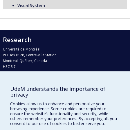
Visual System
Research
Université de Montréal
PO Box 6128, Centre-ville Station
Montréal, Québec, Canada
H3C 3J7
Phone : 514 343-6111, #38492
E-mail :
recherche@umontreal.ca
UdeM understands the importance of
Who does what?
privacy
Find us
Cookies allow us to enhance and personalize your
browsing experience. Some cookies are required to
Site map
ensure the website’s functionality and security, while
others remember your preferences. By accepting all, you
Accessibility
consent to our use of cookies to better serve you.