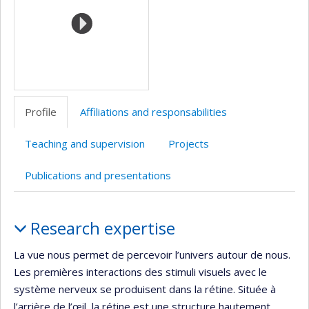
de
recherche
Profile
Affiliations and responsabilities
Teaching and supervision
Projects
Publications and presentations
Profile
Research expertise
La vue nous permet de percevoir l’univers autour de nous.
Les premières interactions des stimuli visuels avec le
système nerveux se produisent dans la rétine. Située à
l’arrière de l’œil, la rétine est une structure hautement