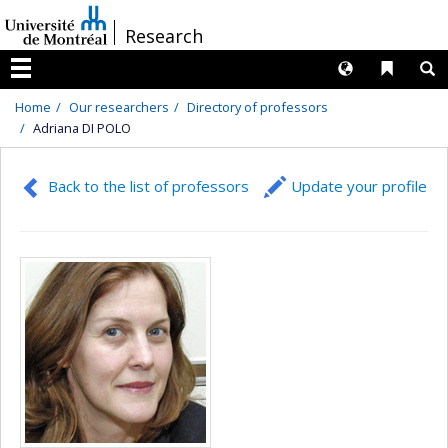
Passer
/
Research
au
contenu
Langues
Liens 
R
Menu
Home
Our researchers
Directory of professors
Adriana DI POLO
Back to the list of professors
Update your profile