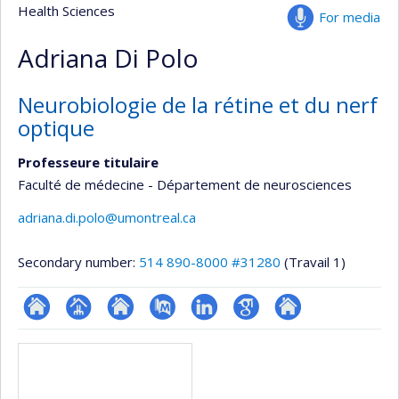
Health Sciences
For media
Adriana Di Polo
Neurobiologie de la rétine et du nerf
optique
Professeure titulaire
Faculté de médecine - Département de neurosciences
adriana.di.polo@umontreal.ca
Secondary number:
514 890-8000 #31280
(Travail 1)
ResearchGate
Page
Site
PubMed
LinkedIn
Google
Autre
Media
professionnelle
web
Scholar
site
(faculté,département,école)
de
web
l’unité