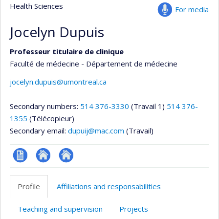
Health Sciences
For media
Jocelyn Dupuis
Professeur titulaire de clinique
Faculté de médecine - Département de médecine
jocelyn.dupuis@umontreal.ca
Secondary numbers:
514 376-3330
(Travail 1)
514 376-
1355
(Télécopieur)
Secondary email:
dupuij@mac.com
(Travail)
CV
Autre
Autre
site
site
Profile
Affiliations and responsabilities
web
web
Teaching and supervision
Projects