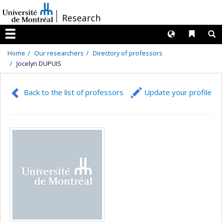
Passer
/
Research
au
contenu
Langues
Liens 
R
Menu
Home
Our researchers
Directory of professors
Jocelyn DUPUIS
Back to the list of professors
Update your profile