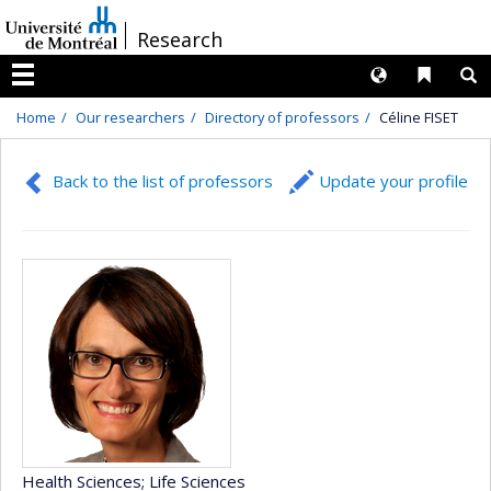
Passer
/
Research
au
contenu
Langues
Liens 
R
Menu
Home
Our researchers
Directory of professors
Céline FISET
Back to the list of professors
Update your profile
Health Sciences
; Life Sciences