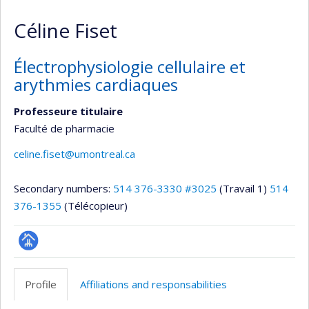
Céline Fiset
Électrophysiologie cellulaire et
arythmies cardiaques
Professeure titulaire
Faculté de pharmacie
celine.fiset@umontreal.ca
Secondary numbers:
514 376-3330 #3025
(Travail 1)
514
376-1355
(Télécopieur)
Page
professionnelle
Profile
Affiliations and responsabilities
(faculté,département,école)