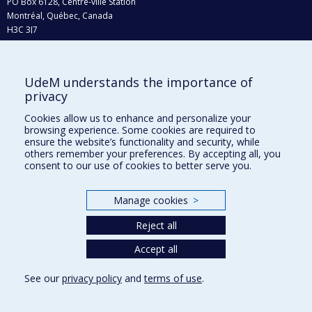
PO Box 6128, Centre-ville Station
Montréal, Québec, Canada
H3C 3J7
Phone : 514 343-6111, #38492
E-mail :
recherche@umontreal.ca
UdeM understands the importance of
Who does what?
privacy
Find us
Cookies allow us to enhance and personalize your
browsing experience. Some cookies are required to
Site map
ensure the website’s functionality and security, while
others remember your preferences. By accepting all, you
Accessibility
consent to our use of cookies to better serve you.
Manage cookies
>
Reject all
Accept all
See our
privacy policy
and
terms of use
.
Privacy
Terms of use