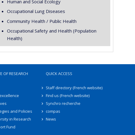
Human and Social Ecology
Occupational Lung Diseases
Community Health / Public Health
Occupational Safety and Health (Population
Health)
TE OF RESEARCH
QUICK ACCESS
Staff directory (French website)
 excellence
Find us (French website)
ives
Synchro recherche
egies and Policies
compas
rsity in Research
News
ort Fund