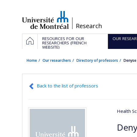
Passer
au
contenu
/
Research
Navigation
HOME
RESOURCES FOR OUR
OUR RESEAR
principale
RESEARCHERS (FRENCH
WEBSITE)
Home
Our researchers
Directory of professors
Denyse
Back to the list of professors
Health Sc
Deny