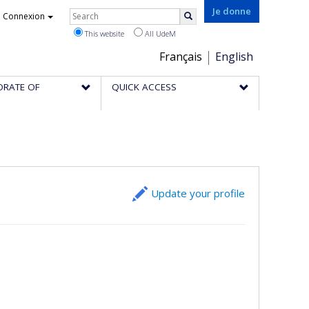
Rechercher
Je donne
Connexion
Search
This website
All UdeM
Choix
Français
English
de
ORATE OF
QUICK ACCESS
la
langue
Update your profile