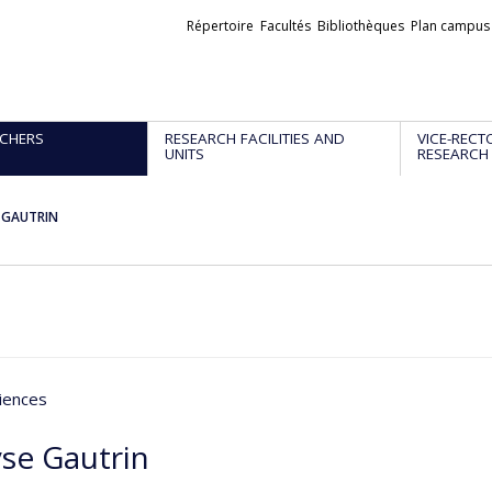
Liens
Répertoire
Facultés
Bibliothèques
Plan campus
externes
CHERS
RESEARCH FACILITIES AND
VICE-RECT
UNITS
RESEARCH
 GAUTRIN
iences
se Gautrin