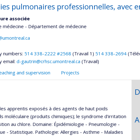
ies pulmonaires professionnelles, avec 
ure associée
de médecine - Département de médecine
n@umontreal.ca
y numbers:
514 338-2222 #2568
(Travail 1)
514 338-2694
(Télé
y email:
d-gautrin@crhsc.umontreal.ca
(Travail)
eaching and supervision
Projects
D
z des apprentis exposés à des agents de haut poids
s moléculaire (produits chimiques); le syndrome d'irritation
A
ition au chlore. Domaine: Épidémiologie - Pneumologie -
e - Statistique. Pathologie: Allergies - Asthme - Maladies