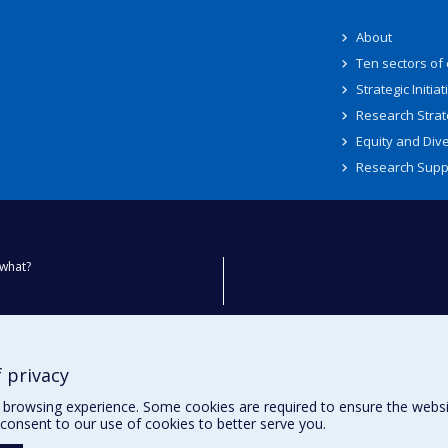
About
Ten sectors of
Strategic Initiat
Research Strat
Equity and Dive
Research Supp
what?
ty
 privacy
browsing experience. Some cookies are required to ensure the website’
consent to our use of cookies to better serve you.