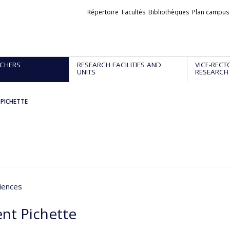
Liens
Répertoire
Facultés
Bibliothèques
Plan campus
externes
CHERS
RESEARCH FACILITIES AND
VICE-RECT
UNITS
RESEARCH
 PICHETTE
iences
ent Pichette