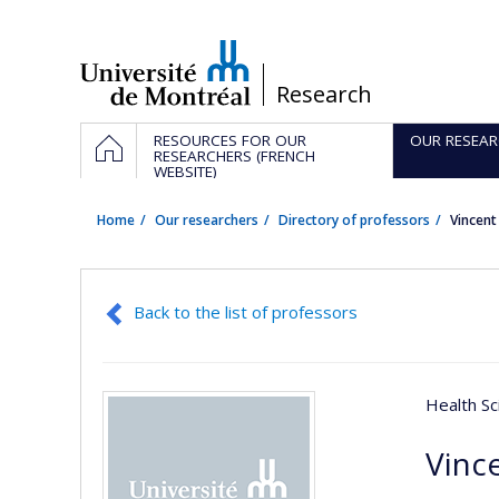
Passer
au
contenu
/
Research
Navigation
HOME
RESOURCES FOR OUR
OUR RESEAR
principale
RESEARCHERS (FRENCH
WEBSITE)
Home
Our researchers
Directory of professors
Vincent
Back to the list of professors
Health Sc
Vinc