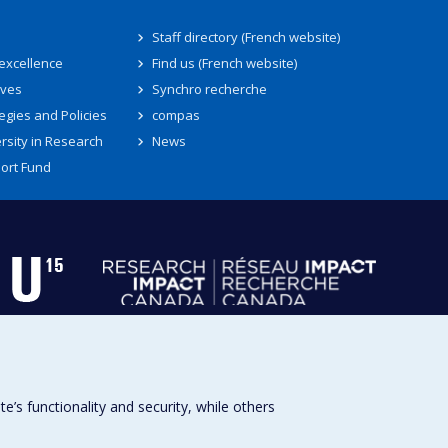
Staff directory (French website)
 excellence
Find us (French website)
ives
Synchro recherche
egies and Policies
compas
rsity in Research
News
ort Fund
s functionality and security, while others