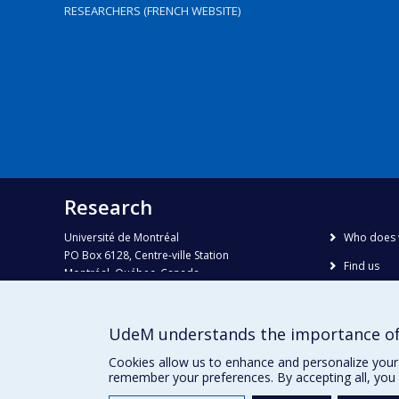
RESEARCHERS (FRENCH WEBSITE)
Research
Université de Montréal
Who does 
PO Box 6128, Centre-ville Station
Find us
Montréal, Québec, Canada
H3C 3J7
Site map
Accessibili
Phone : 514 343-6111, #38492
UdeM understands the importance of
E-mail :
recherche@umontreal.ca
Cookies allow us to enhance and personalize your 
remember your preferences. By accepting all, you 