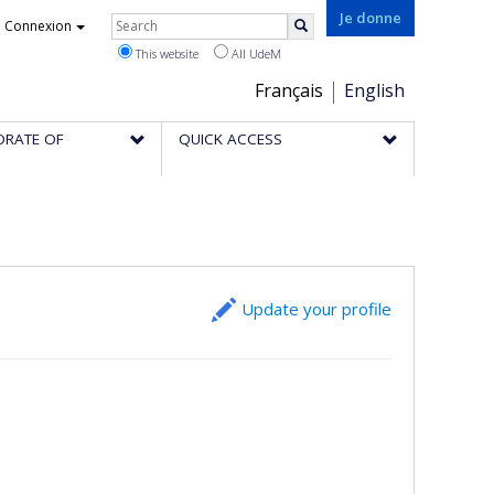
Rechercher
Je donne
Connexion
Search
This website
All UdeM
Choix
Français
English
de
ORATE OF
QUICK ACCESS
la
langue
Update your profile