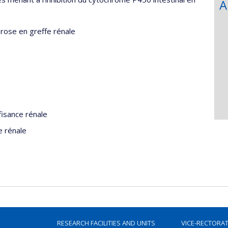
A
orose en greffe rénale
isance rénale
e rénale
RESEARCH FACILITIES AND UNITS
VICE-RECTORA