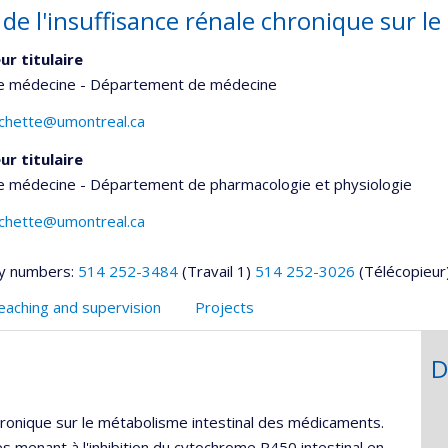
 de l'insuffisance rénale chronique sur l
ur titulaire
de médecine - Département de médecine
ichette@umontreal.ca
ur titulaire
de médecine - Département de pharmacologie et physiologie
ichette@umontreal.ca
y numbers:
514 252-3484
(Travail 1)
514 252-3026
(Télécopieur
eaching and supervision
Projects
D
 chronique sur le métabolisme intestinal des médicaments.
menant à l'inhibition du cytochrome P450 intestinal en