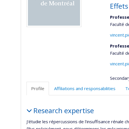
Effets
Professe
Faculté 
vincent.p
Professe
Faculté 
vincent.p
Secondar
Profile
Affiliations and responsabilities
T
Profile
Research expertise
J'étudie les répercussions de l'insuffisance rénale
Plus précisément, nous déterminons les mécanismes 