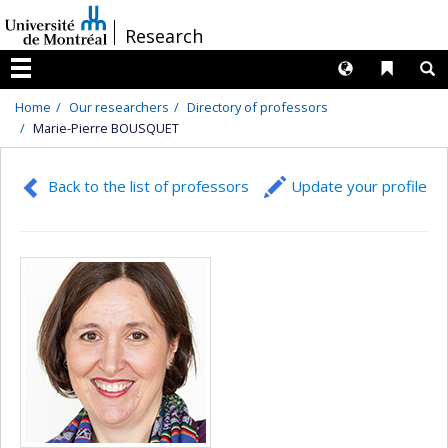
Passer
/
Research
au
contenu
Langues
Liens 
R
Menu
Home
Our researchers
Directory of professors
Marie-Pierre BOUSQUET
Back to the list of professors
Update your profile