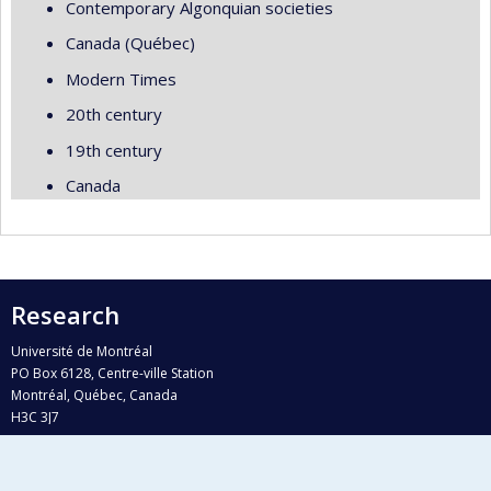
Contemporary Algonquian societies
Canada (Québec)
Modern Times
20th century
19th century
Canada
Research
Université de Montréal
PO Box 6128, Centre-ville Station
Montréal, Québec, Canada
H3C 3J7
Phone : 514 343-6111, #38492
E-mail :
recherche@umontreal.ca