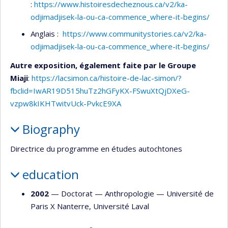
:
https://www.histoiresdecheznous.ca/v2/ka-
odjimadjisek-la-ou-ca-commence_where-it-begins/
Anglais :
https://www.communitystories.ca/v2/ka-
odjimadjisek-la-ou-ca-commence_where-it-begins/
Autre exposition, également faite par le Groupe
Miaji
:
https://lacsimon.ca/histoire-de-lac-simon/?
fbclid=IwAR19D515huTz2hGFyKX-FSwuXtQjDXeG-
vzpw8kIKHTwitvUck-PvkcE9XA
Biography
Directrice du programme en études autochtones
education
2002
— Doctorat —
Anthropologie
—
Université de
Paris X Nanterre
,
Université Laval