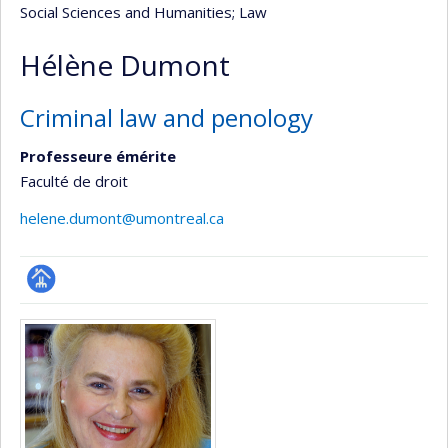
Social Sciences and Humanities
; Law
Hélène Dumont
Criminal law and penology
Professeure émérite
Faculté de droit
helene.dumont@umontreal.ca
Page
Media
professionnelle
(faculté,département,école)