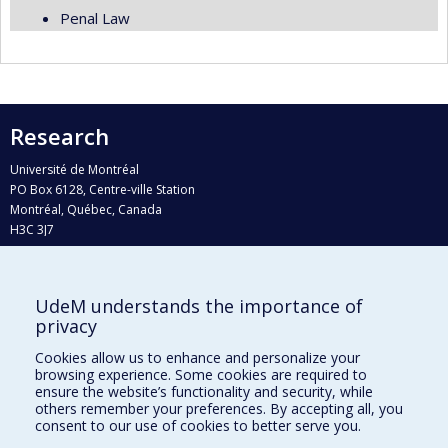
Penal Law
Research
Université de Montréal
PO Box 6128, Centre-ville Station
Montréal, Québec, Canada
H3C 3J7
Phone : 514 343-6111, #38492
E-mail :
recherche@umontreal.ca
UdeM understands the importance of
Who does what?
privacy
Find us
Cookies allow us to enhance and personalize your
browsing experience. Some cookies are required to
Site map
ensure the website’s functionality and security, while
others remember your preferences. By accepting all, you
Accessibility
consent to our use of cookies to better serve you.