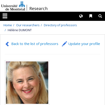
Passer
/
Research
au
contenu
Langues
Liens 
R
Menu
Home
Our researchers
Directory of professors
Hélène DUMONT
Back to the list of professors
Update your profile