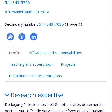
514 343-5726
n.trepanier@umontreal.ca
Secondary number:
514 343-7035
(Travail 1)
ResearchGate
Page
LinkedIn
professionnelle
Profile
Affiliations and responsabilities
(faculté,département,école)
Teaching and supervision
Projects
Publications and presentations
Profile
Research expertise
De façon générale, mes intérêts et activités de recherche
portent sur l'offre de services aux élèves ou aux étudiants