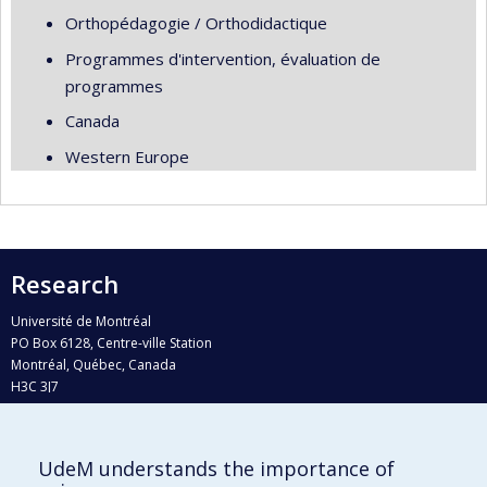
Orthopédagogie / Orthodidactique
Programmes d'intervention, évaluation de
programmes
Canada
Western Europe
Research
Université de Montréal
PO Box 6128, Centre-ville Station
Montréal, Québec, Canada
H3C 3J7
Phone : 514 343-6111, #38492
E-mail :
recherche@umontreal.ca
UdeM understands the importance of
Who does what?