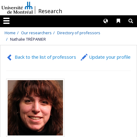
Passer
/
Research
au
contenu
Langues
Liens 
R
Menu
Home
Our researchers
Directory of professors
Nathalie TRÉPANIER
Back to the list of professors
Update your profile