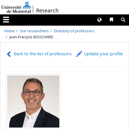
Passer
/
Research
au
contenu
Langues
Liens 
R
Menu
Home
Our researchers
Directory of professors
Jean-François BOUCHARD
Back to the list of professors
Update your profile