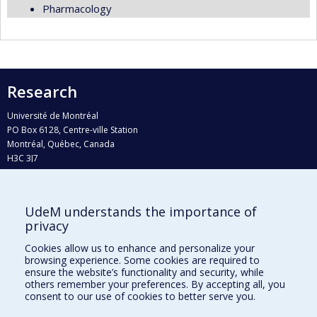
Pharmacology
Research
Université de Montréal
PO Box 6128, Centre-ville Station
Montréal, Québec, Canada
H3C 3J7
Phone : 514 343-6111, #38492
E-mail :
recherche@umontreal.ca
UdeM understands the importance of
Who does what?
privacy
Find us
Cookies allow us to enhance and personalize your
browsing experience. Some cookies are required to
Site map
ensure the website’s functionality and security, while
others remember your preferences. By accepting all, you
Accessibility
consent to our use of cookies to better serve you.