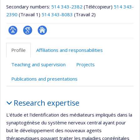
Secondary numbers:
514 343-2382
(Télécopieur)
514 343-
2390
(Travail 1)
514 343-8083
(Travail 2)
Page
Google
Autre
professionnelle
Scholar
site
Profile
Affiliations and responsabilities
(faculté,département,école)
web
Teaching and supervision
Projects
Publications and presentations
Profile
Research expertise
L'étude et l'identification des médiateurs impliqués dans la
synaptogénèse du système nerveux central ayant pour
but le développement des nouveaux agents
thérapeutiques pouvant traiter les maladies congénitales