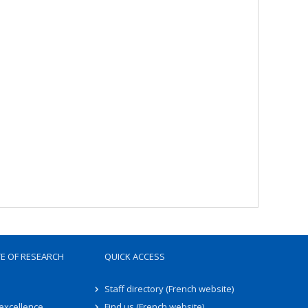
TE OF RESEARCH
QUICK ACCESS
Staff directory (French website)
 excellence
Find us (French website)