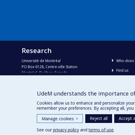
Research
Université de Montréal
Who does 
PO Box 6128, Centre-ville Station
Find us
Montréal, Québec, Canada
H3C 3J7
Site map
Accessibili
Phone : 514 343-6111, #38492
UdeM understands the importance of
E-mail :
recherche@umontreal.ca
Cookies allow us to enhance and personalize your 
remember your preferences. By accepting all, you 
Reject all
Accept a
Manage cookies
>
See our
privacy policy
and
terms of use
.
Privacy
Terms of use
Cookie Settings