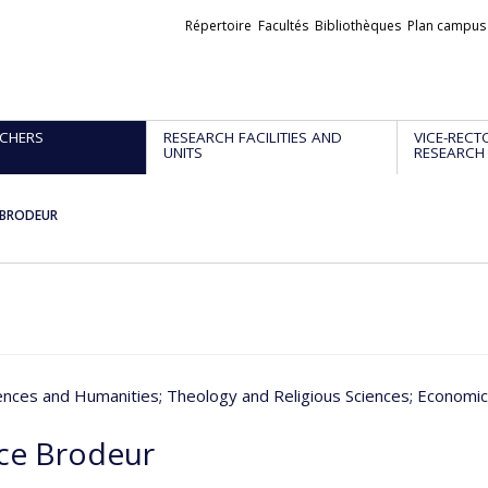
Liens
Répertoire
Facultés
Bibliothèques
Plan campus
externes
CHERS
RESEARCH FACILITIES AND
VICE-RECT
UNITS
RESEARCH
e BRODEUR
iences and Humanities
; Theology and Religious Sciences
; Economic
ice Brodeur