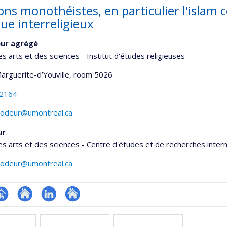
ons monothéistes, en particulier l'islam 
ue interreligieux
eur agrégé
es arts et des sciences - Institut d'études religieuses
Marguerite-d’Youville
, room 5026
-2164
brodeur@umontreal.ca
ur
es arts et des sciences - Centre d'études et de recherches inter
brodeur@umontreal.ca
hGate
age
Site
LinkedIn
Autre
rofessionnelle
web
site