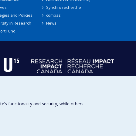
ives
Synchro recherche
egies and Policies
compas
rsity in Research
News
ort Fund
s functionality and security, while others