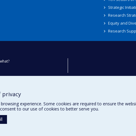
Strategic Initiat
Research Strat
Equity and Dive
Research Supp
what?
ty
 privacy
browsing experience. Some cookies are required to ensure the website’
consent to our use of cookies to better serve you.
ll