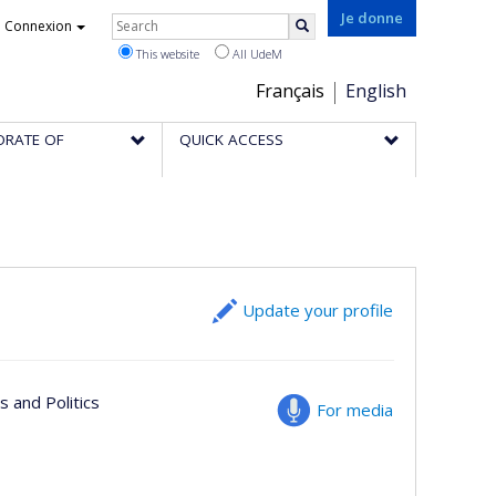
Rechercher
Je donne
Connexion
Search
This website
All UdeM
Choix
Français
English
de
ORATE OF
QUICK ACCESS
la
langue
Update your profile
s and Politics
For media