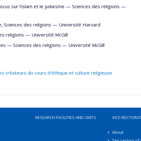
ocus sur l'islam et le judaïsme —
Sciences des religions
—
e
,
Sciences des religions
—
Université Harvard
es religions
—
Université McGill
rées —
Sciences des religions
—
Université McGill
 créateurs du cours d'éthique et culture religieuse
RESEARCH FACILITIES AND UNITS
VICE-RECTORA
About
Ten sectors of