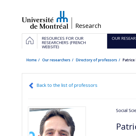
Passer
au
contenu
/
Research
Navigation
HOME
RESOURCES FOR OUR
OUR RESEAR
principale
RESEARCHERS (FRENCH
WEBSITE)
Home
Our researchers
Directory of professors
Patric
Back to the list of professors
Social Sc
Patr