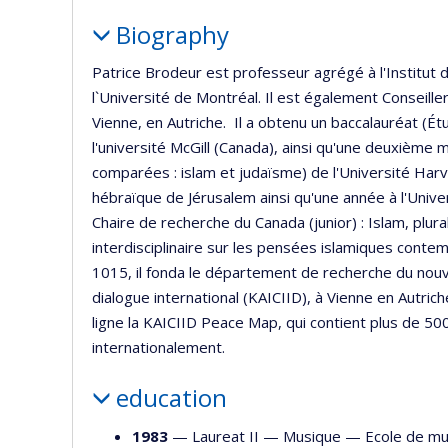
Biography
Patrice Brodeur est professeur agrégé à l'Institut d
l`Université de Montréal. Il est également Conseille
Vienne, en Autriche. Il a obtenu un baccalauréat (Ét
l'université McGill (Canada), ainsi qu'une deuxième m
comparées : islam et judaïsme) de l'Université Harv
hébraïque de Jérusalem ainsi qu'une année à l'Univers
Chaire de recherche du Canada (junior) : Islam, plura
interdisciplinaire sur les pensées islamiques cont
1015, il fonda le département de recherche du nouv
dialogue international (KAICIID), à Vienne en Autrich
ligne la KAICIID Peace Map, qui contient plus de 500 
internationalement.
education
1983
— Laureat II —
Musique
—
Ecole de mu