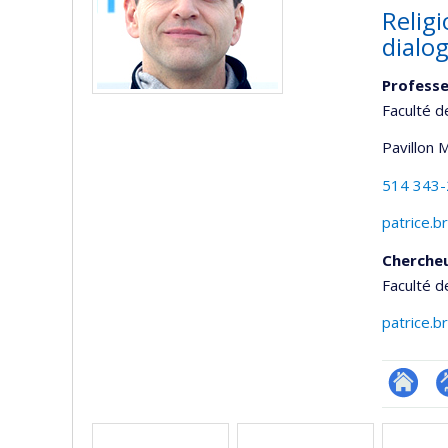
Religi
dialog
Profess
Faculté d
Pavillon 
514 343
patrice.
Cherche
Faculté d
patrice.
Researc
P
Media
p