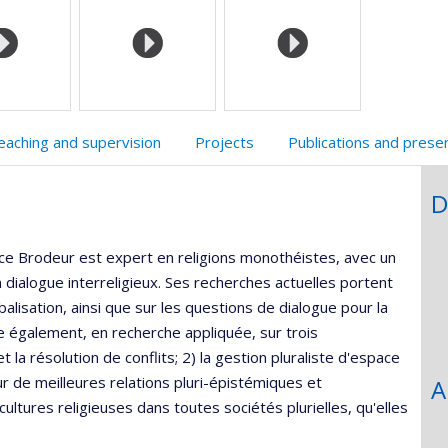
faculté,département,école)
de
web
l’unité
de
recherche
eaching and supervision
Projects
Publications and prese
D
ice Brodeur est expert en religions monothéistes, avec un
en dialogue interreligieux. Ses recherches actuelles portent
lobalisation, ainsi que sur les questions de dialogue pour la
aille également, en recherche appliquée, sur trois
 la résolution de conflits; 2) la gestion pluraliste d'espace
ur de meilleures relations pluri-épistémiques et
A
cultures religieuses dans toutes sociétés plurielles, qu'elles