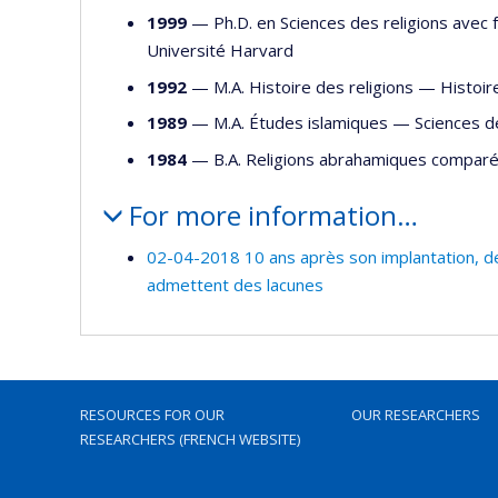
1999
— Ph.D. en Sciences des religions avec f
Université Harvard
1992
— M.A. Histoire des religions —
Histoir
1989
— M.A. Études islamiques —
Sciences d
1984
— B.A. Religions abrahamiques compa
For more information…
02-04-2018 10 ans après son implantation, des
admettent des lacunes
RESOURCES FOR OUR
OUR RESEARCHERS
RESEARCHERS (FRENCH WEBSITE)