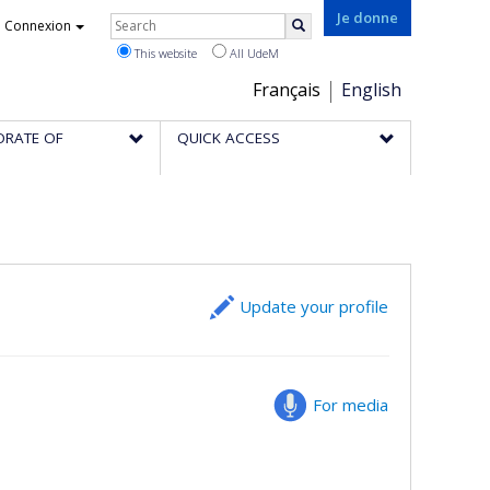
Rechercher
Je donne
Connexion
Search
This website
All UdeM
Choix
Français
English
de
ORATE OF
QUICK ACCESS
la
langue
Update your profile
For media