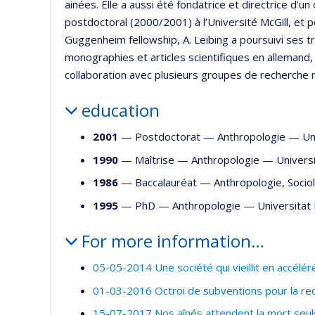
ainées. Elle a aussi été fondatrice et directrice d’
postdoctoral (2000/2001) à l’Université McGill, et p
Guggenheim fellowship, A. Leibing a poursuivi ses tra
monographies et articles scientifiques en allemand, 
collaboration avec plusieurs groupes de recherche n
education
2001
— Postdoctorat —
Anthropologie
—
Un
1990
— Maîtrise —
Anthropologie
—
Univers
1986
— Baccalauréat —
Anthropologie
,
Socio
1995
— PhD —
Anthropologie
—
Universitä
For more information…
05-05-2014 Une société qui vieillit en accéléré
01-03-2016 Octroi de subventions pour la rech
15-07-2017 Nos aînés attendent la mort seul