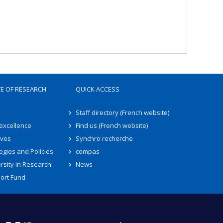
TE OF RESEARCH
QUICK ACCESS
Staff directory (French website)
 excellence
Find us (French website)
ives
Synchro recherche
egies and Policies
compas
rsity in Research
News
ort Fund