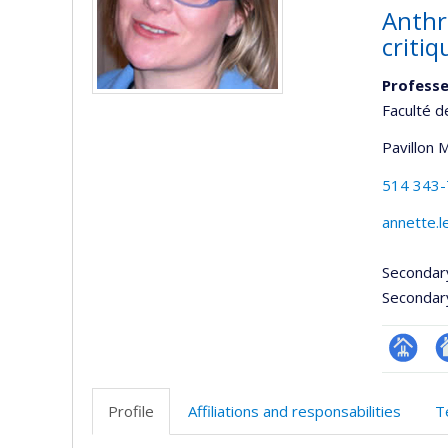
Anthr
critiq
Professe
Faculté d
Pavillon 
514 343
annette.l
Secondar
Secondar
Page
Si
professi
w
Profile
Affiliations and responsabilities
T
(faculté
d