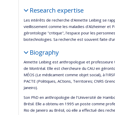
l’
Profile
d
Research expertise
r
Les intérêts de recherche d'Annette Leibing se rapp
vieillissement comme les maladies d'Alzheimer et Pa
gérontologie "critique", l'espace pour les personnes 
biotechnologies. Sa recherche est souvent faite d'une
Biography
Annette Leibing est anthropologue et professeure tit
de Montréal. Elle est chercheure du CAU en géronto
MÉOS (Le médicament comme objet social), à l'IR
PACTE (Politiques, ACtions, Territoires; CNRS Greno
Janeiro).
Son PhD en anthropologie de l’Université de Hambou
Brésil. Elle a obtenu en 1995 un poste comme profess
Rio de Janeiro au Brésil, où elle a effectué des rec