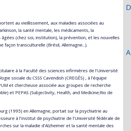
unité
D
e
echerche
ortent au vieillissement, aux maladies associées au
rkinson, la santé mentale, les médicaments, la
âgées (chez soi, institution), la prévention, et les nouvelles
 façon transculturelle (Brésil, Allemagne...).
A
ulaire à la Faculté des sciences infirmières de l’Université
logie sociale du CSSS Cavendish (CREGÉS) , à l’équipe
SPUM et chercheuse associée aux groupes de recherche
ble) et PEPAS (Subjectivity, Health, and Medicine;Rio de
rg (1995) en Allemagne, portait sur la psychiatrie au
eure à l’Institut de psychiatrie de l’Université fédérale de
herches sur la maladie d’Alzheimer et la santé mentale des