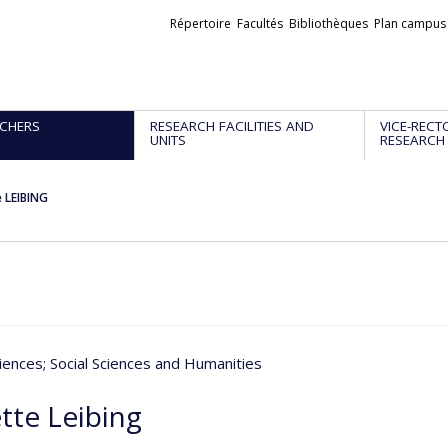
Liens
Répertoire
Facultés
Bibliothèques
Plan campus
externes
CHERS
RESEARCH FACILITIES AND
VICE-RECT
UNITS
RESEARCH
 LEIBING
iences
; Social Sciences and Humanities
tte Leibing