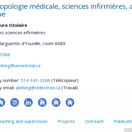
opologie médicale, sciences infirmières,
ue
ure titulaire
es sciences infirmières
Marguerite-d’Youville
, room 6089
-7088
eibing@umontreal.ca
y number:
514 343-2306
(Télécopieur)
y email:
aleibing@videotron.ca
(Travail)
te
Bibliographie
LinkedIn
Autre
Autre
Autre
onnelle
eb
site
site
site
eaching and supervision
Projects
Outreach
Publicat
,département,école)
e
web
web
web