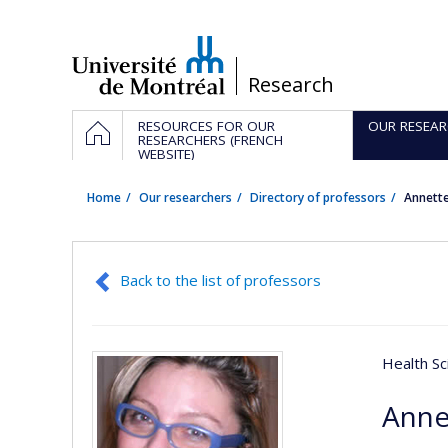
Passer
au
contenu
/
Research
Navigation
HOME
RESOURCES FOR OUR
OUR RESEAR
principale
RESEARCHERS (FRENCH
WEBSITE)
Home
Our researchers
Directory of professors
Annette
Back to the list of professors
Health Sc
Anne