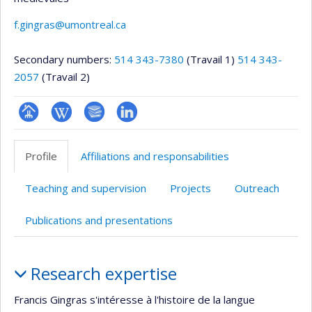
f.gingras@umontreal.ca
Secondary numbers:
514 343-7380
(Travail 1)
514 343-
2057
(Travail 2)
Page
Wiki
Bibliographie
LinkedIn
professionnelle
Profile
Affiliations and responsabilities
(faculté,département,école)
Teaching and supervision
Projects
Outreach
Publications and presentations
Profile
Research expertise
Francis Gingras s'intéresse à l'histoire de la langue