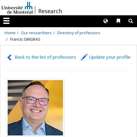
Passer
/
Research
au
contenu
Langues
Liens 
R
Menu
Home
Our researchers
Directory of professors
Francis GINGRAS
Back to the list of professors
Update your profile