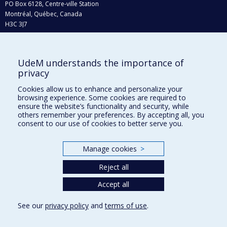
PO Box 6128, Centre-ville Station
Montréal, Québec, Canada
H3C 3J7
Phone : 514 343-6111, #38492
E-mail :
recherche@umontreal.ca
UdeM understands the importance of
Who does what?
privacy
Find us
Cookies allow us to enhance and personalize your
browsing experience. Some cookies are required to
Site map
ensure the website’s functionality and security, while
others remember your preferences. By accepting all, you
Accessibility
consent to our use of cookies to better serve you.
Manage cookies
>
Reject all
Accept all
See our
privacy policy
and
terms of use
.
Privacy