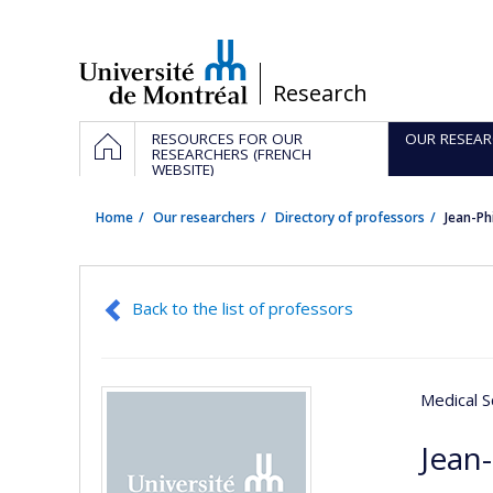
Passer
au
contenu
/
Research
Navigation
HOME
RESOURCES FOR OUR
OUR RESEAR
principale
RESEARCHERS (FRENCH
WEBSITE)
Home
Our researchers
Directory of professors
Jean-Ph
Back to the list of professors
Medical S
Jean