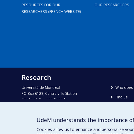
RESOURCES FOR OUR
OUR RESEARCHERS
RESEARCHERS (FRENCH WEBSITE)
Research
Université de Montréal
Who does 
PO Box 6128, Centre-ville Station
Find us
Montréal, Québec, Canada
H3C 3J7
Site map
Accessibili
Phone : 514 343-6111, #38492
UdeM understands the importance of
E-mail :
recherche@umontreal.ca
Cookies allow us to enhance and personalize your 