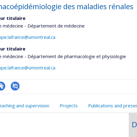
acoépidémiologie des maladies rénales
ur titulaire
de médecine - Département de médecine
ippe.lafrance@umontreal.ca
ur titulaire
de médecine - Département de pharmacologie et physiologie
ippe.lafrance@umontreal.ca
te
PubMed
onnelle
eb
eaching and supervision
Projects
Publications and prese
,département,école)
e
unité
D
e
echerche