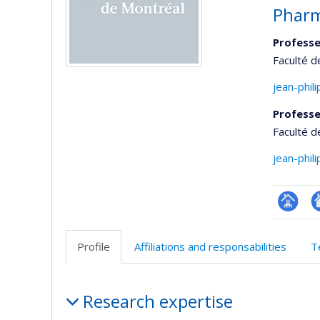
Pharm
Professe
Faculté 
jean-phil
Professe
Faculté 
jean-phil
Page
Si
professi
w
Profile
Affiliations and responsabilities
T
(faculté
d
l’
Profile
d
Research expertise
r