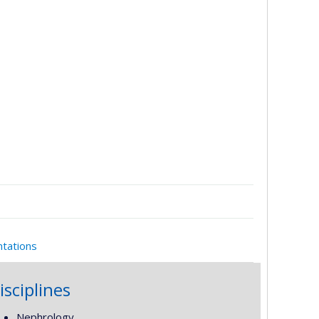
ntations
isciplines
Nephrology