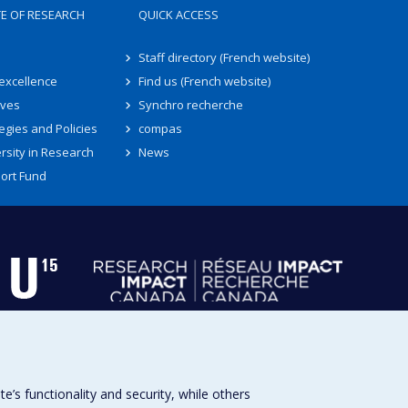
TE OF RESEARCH
QUICK ACCESS
Staff directory (French website)
 excellence
Find us (French website)
ives
Synchro recherche
egies and Policies
compas
rsity in Research
News
ort Fund
s functionality and security, while others