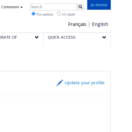
Rechercher
Je donne
Connexion
Search
This website
All UdeM
Choix
Français
English
de
ORATE OF
QUICK ACCESS
la
langue
Update your profile