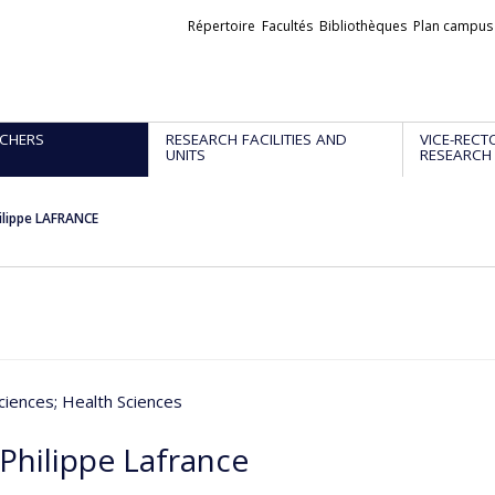
Liens
Répertoire
Facultés
Bibliothèques
Plan campus
externes
CHERS
RESEARCH FACILITIES AND
VICE-RECT
UNITS
RESEARCH
ilippe LAFRANCE
ciences
; Health Sciences
-Philippe Lafrance