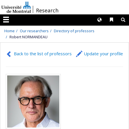
Passer
/
Research
au
contenu
Langues
Liens 
R
Menu
Home
Our researchers
Directory of professors
Robert NORMANDEAU
Back to the list of professors
Update your profile