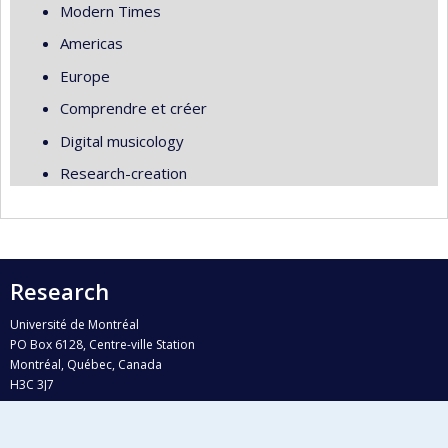
Modern Times
Americas
Europe
Comprendre et créer
Digital musicology
Research-creation
Research
Université de Montréal
PO Box 6128, Centre-ville Station
Montréal, Québec, Canada
H3C 3J7
Phone : 514 343-6111, #38492
E-mail :
recherche@umontreal.ca