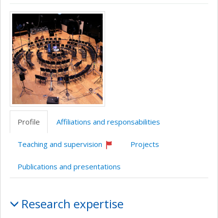
Page
CV
CV
Wiki
Autre
Media
professionnelle
en
site
(faculté,département,école)
anglais
web
Profile
Affiliations and responsabilities
Teaching and supervision
Projects
Currently
recruiting
Publications and presentations
Profile
Research expertise