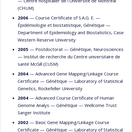
—
Centre hospitalier de l'Université de Montréal
(CHUM)
2006
— Course Certificate of S.A.G. E. —
Épidémiologie et biostatistique
,
Génétique
—
Department of Epidemiology and Biostatistics, Case
Western Reserve University
2005
— Postdoctorat —
Génétique
,
Neurosciences
—
Institut de recherche du Centre universitaire de
santé McGill (CUSM)
2004
— Advanced Gene Mapping/Linkage Course
Certificate —
Génétique
—
Laboratory of Statistical
Genetics, Rockefeller University
2004
— Advanced Course Certificate of Human
Genome Analys —
Génétique
—
Wellcome Trust
Sanger Institute
2002
— Basic Gene Mapping/Linkage Course
Certificate —
Génétique
—
Laboratory of Statistical