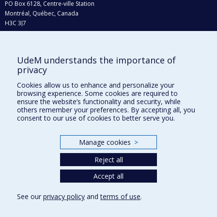
PO Box 6128, Centre-ville Station
Montréal, Québec, Canada
H3C 3J7
Phone : 514 343-6111, #38492
E-mail :
recherche@umontreal.ca
UdeM understands the importance of
Who does what?
privacy
Find us
Cookies allow us to enhance and personalize your
browsing experience. Some cookies are required to
Site map
ensure the website’s functionality and security, while
others remember your preferences. By accepting all, you
Accessibility
consent to our use of cookies to better serve you.
Manage cookies
>
Reject all
Accept all
See our
privacy policy
and
terms of use
.
Privacy