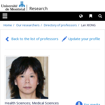
Passer
/
Research
au
contenu
Langues
Liens 
R
Menu
Home
Our researchers
Directory of professors
Lan XIONG
Back to the list of professors
Update your profile
Health Sciences
; Medical Sciences
For media