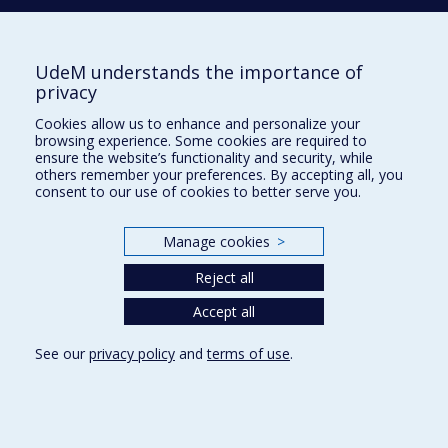
Université de Montréal
PO Box 6128, Centre-ville Station
Montréal, Québec, Canada
UdeM understands the importance of
H3C 3J7
privacy
Phone : 514 343-6111, #38492
Cookies allow us to enhance and personalize your
E-mail :
recherche@umontreal.ca
browsing experience. Some cookies are required to
ensure the website’s functionality and security, while
Who does what?
others remember your preferences. By accepting all, you
consent to our use of cookies to better serve you.
Find us
Site map
Manage cookies
>
Accessibility
Reject all
Accept all
See our
privacy policy
and
terms of use
.