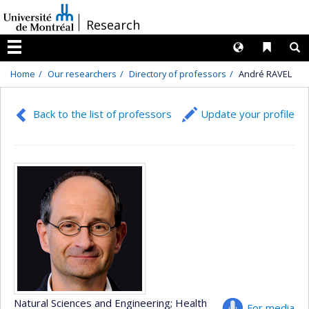
Passer
/
Research
au
contenu
Langues
Liens 
R
Menu
Home
Our researchers
Directory of professors
André RAVEL
Back to the list of professors
Update your profile
Natural Sciences and Engineering
; Health
For media