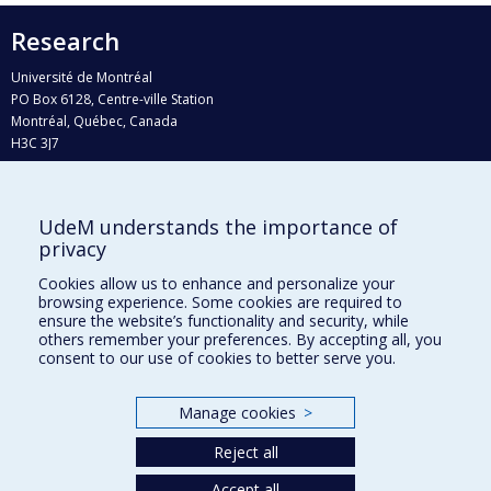
Research
Université de Montréal
PO Box 6128, Centre-ville Station
Montréal, Québec, Canada
H3C 3J7
Phone : 514 343-6111, #38492
E-mail :
recherche@umontreal.ca
UdeM understands the importance of
Who does what?
privacy
Find us
Cookies allow us to enhance and personalize your
browsing experience. Some cookies are required to
Site map
ensure the website’s functionality and security, while
others remember your preferences. By accepting all, you
Accessibility
consent to our use of cookies to better serve you.
Manage cookies
>
Reject all
Accept all