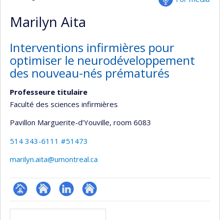
Marilyn Aita
Interventions infirmières pour
optimiser le neurodéveloppement
des nouveau-nés prématurés
Professeure titulaire
Faculté des sciences infirmières
Pavillon Marguerite-d’Youville
, room 6083
514 343-6111 #51473
marilyn.aita@umontreal.ca
Page
Site
LinkedIn
Autre
Media
professionnelle
web
site