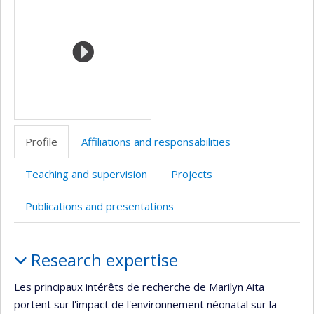
(faculté,département,école)
de
web
l’unité
de
recherche
Profile
Affiliations and responsabilities
Teaching and supervision
Projects
Publications and presentations
Profile
Research expertise
Les principaux intérêts de recherche de Marilyn Aita
portent sur l'impact de l'environnement néonatal sur la