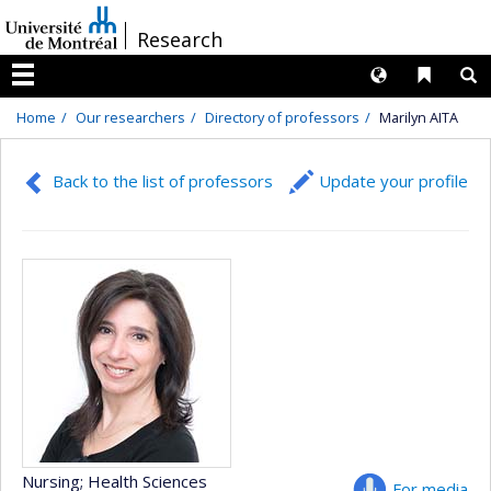
Passer
/
Research
au
contenu
Langues
Liens 
R
Menu
Home
Our researchers
Directory of professors
Marilyn AITA
Back to the list of professors
Update your profile
Nursing
; Health Sciences
For media