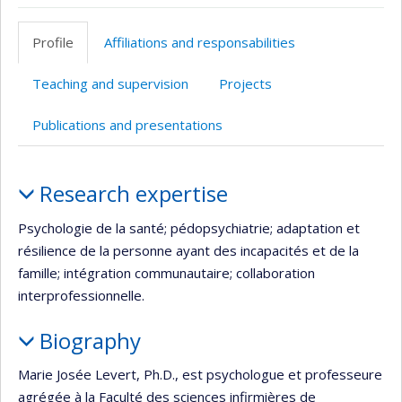
Page
Site
Autre
professionnelle
web
site
Profile
Affiliations and responsabilities
(faculté,département,école)
de
web
l’unité
Teaching and supervision
Projects
de
recherche
Publications and presentations
Profile
Research expertise
Psychologie de la santé; pédopsychiatrie; adaptation et
résilience de la personne ayant des incapacités et de la
famille; intégration communautaire; collaboration
interprofessionnelle.
Biography
Marie Josée Levert, Ph.D., est psychologue et professeure
agrégée à la Faculté des sciences infirmières de