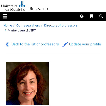
Passer
/
Research
au
contenu
Langues
Liens 
R
Menu
Home
Our researchers
Directory of professors
Marie-Josée LEVERT
Back to the list of professors
Update your profile