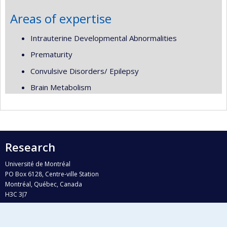
Areas of expertise
Intrauterine Developmental Abnormalities
Prematurity
Convulsive Disorders/ Epilepsy
Brain Metabolism
Research
Université de Montréal
PO Box 6128, Centre-ville Station
Montréal, Québec, Canada
H3C 3J7
Phone : 514 343-6111, #38492
E-mail :
recherche@umontreal.ca