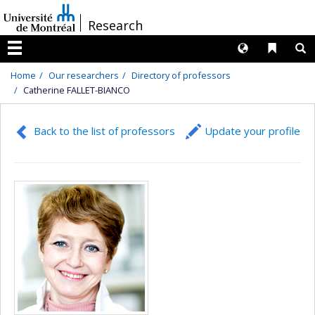
Passer
/
Research
au
contenu
Langues
Liens 
R
Menu
Home
Our researchers
Directory of professors
Catherine FALLET-BIANCO
Back to the list of professors
Update your profile