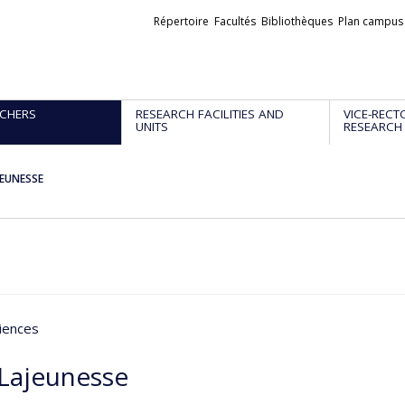
Liens
Répertoire
Facultés
Bibliothèques
Plan campus
externes
CHERS
RESEARCH FACILITIES AND
VICE-RECT
UNITS
RESEARCH
AJEUNESSE
iences
 Lajeunesse