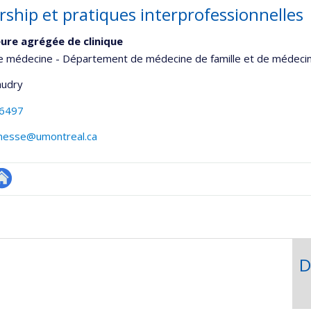
rship et pratiques interprofessionnelles
ure agrégée de clinique
de médecine - Département de médecine de famille et de médeci
udry
-6497
eunesse@umontreal.ca
utre
te
eb
D