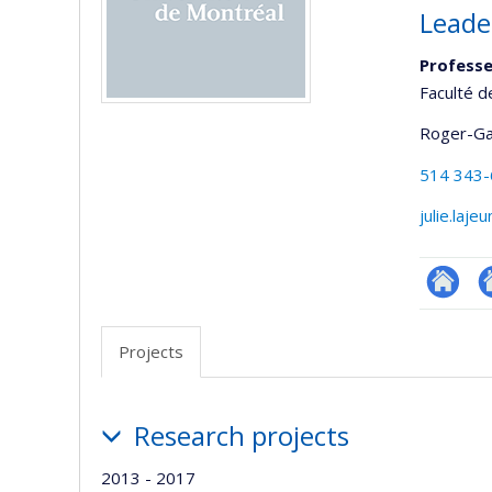
Leade
Professe
Faculté 
Roger-Ga
514 343
julie.laj
Autre
A
site
si
Projects
web
w
Projects
Research projects
2013 - 2017