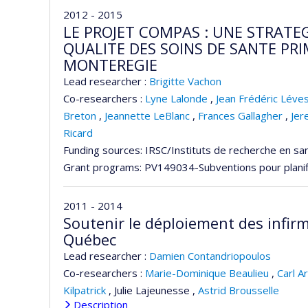
2012 - 2015
LE PROJET COMPAS : UNE STRATE
QUALITE DES SOINS DE SANTE P
MONTEREGIE
Lead researcher :
Brigitte Vachon
Co-researchers :
Lyne Lalonde
,
Jean Frédéric Léve
Breton
,
Jeannette LeBlanc
,
Frances Gallagher
,
Jer
Ricard
Funding sources:
IRSC/Instituts de recherche en sa
Grant programs:
PV149034-Subventions pour planif
2011 - 2014
Soutenir le déploiement des infirm
Québec
Lead researcher :
Damien Contandriopoulos
Co-researchers :
Marie-Dominique Beaulieu
,
Carl A
Kilpatrick
,
Julie Lajeunesse
,
Astrid Brousselle
Description