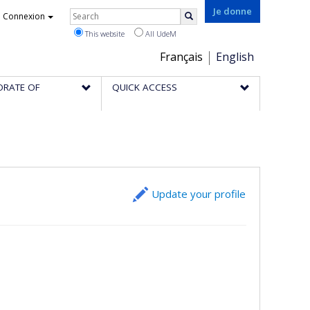
Rechercher
Je donne
Connexion
Search
This website
All UdeM
Choix
Français
English
de
ORATE OF
QUICK ACCESS
la
langue
Update your profile