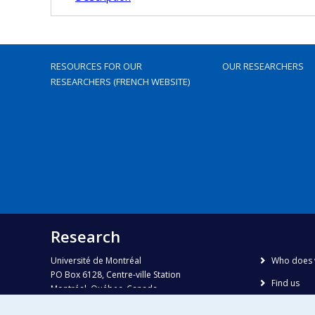
RESOURCES FOR OUR
OUR RESEARCHERS
RESEARCHERS (FRENCH WEBSITE)
Research
Université de Montréal
Who does 
PO Box 6128, Centre-ville Station
Find us
Montréal, Québec, Canada
H3C 3J7
Site map