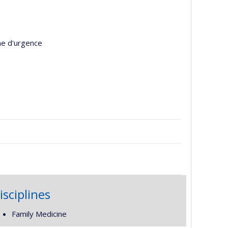
ne d'urgence
isciplines
Family Medicine