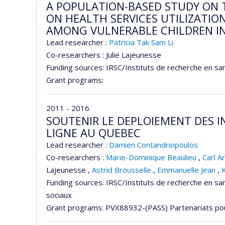
A POPULATION-BASED STUDY ON 
ON HEALTH SERVICES UTILIZATI
AMONG VULNERABLE CHILDREN I
Lead researcher :
Patricia Tak Sam Li
Co-researchers :
Julie Lajeunesse
Funding sources:
IRSC/Instituts de recherche en sa
Grant programs:
2011 - 2016
SOUTENIR LE DEPLOIEMENT DES I
LIGNE AU QUEBEC
Lead researcher :
Damien Contandriopoulos
Co-researchers :
Marie-Dominique Beaulieu
,
Carl A
Lajeunesse
,
Astrid Brousselle
,
Emmanuelle Jean
,
K
Funding sources:
IRSC/Instituts de recherche en san
sociaux
Grant programs:
PVX88932-(PASS) Partenariats pour