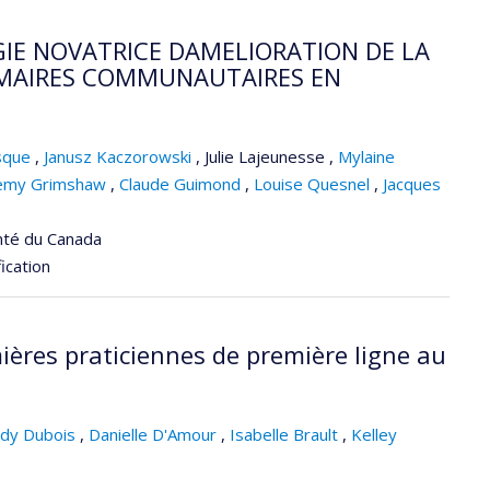
GIE NOVATRICE DAMELIORATION DE LA
RIMAIRES COMMUNAUTAIRES EN
sque
,
Janusz Kaczorowski
,
Julie Lajeunesse
,
Mylaine
emy Grimshaw
,
Claude Guimond
,
Louise Quesnel
,
Jacques
nté du Canada
ication
ières praticiennes de première ligne au
rdy Dubois
,
Danielle D'Amour
,
Isabelle Brault
,
Kelley