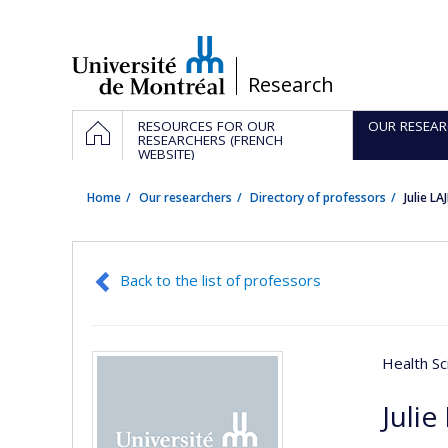
Passer
au
contenu
/
Research
Navigation
HOME
RESOURCES FOR OUR
OUR RESEAR
principale
RESEARCHERS (FRENCH
WEBSITE)
Home
Our researchers
Directory of professors
Julie L
Back to the list of professors
Health Sc
Julie