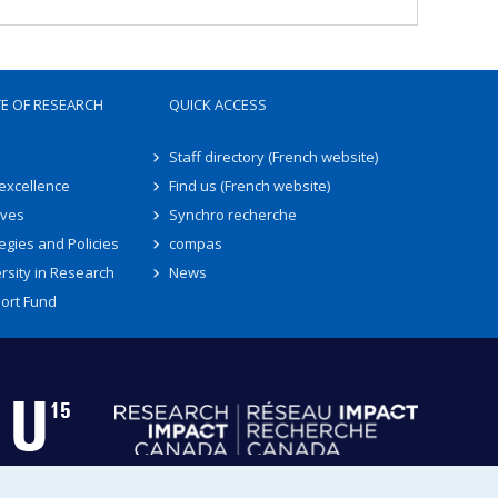
TE OF RESEARCH
QUICK ACCESS
Staff directory (French website)
 excellence
Find us (French website)
ives
Synchro recherche
egies and Policies
compas
rsity in Research
News
ort Fund