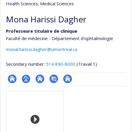
Health Sciences
; Medical Sciences
Mona Harissi Dagher
Professeure titulaire de clinique
Faculté de médecine - Département d'ophtalmologie
monal.harissi.dagher@umontreal.ca
Secondary number:
514 890-8000
(Travail 1)
ResearchGate
Page
Site
PubMed
Autre
Media
professionnelle
web
site
(faculté,département,école)
de
web
l’unité
de
recherche