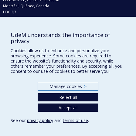
Montréal, Québec, Canada
H3C 3J7
Phone : 514 343-6111, #38492
E-mail :
recherche@umontreal.ca
UdeM understands the importance of
privacy
Who does what?
Find us
Cookies allow us to enhance and personalize your
browsing experience. Some cookies are required to
Site map
ensure the website’s functionality and security, while
others remember your preferences. By accepting all, you
Accessibility
consent to our use of cookies to better serve you.
Manage cookies
>
Reject all
Accept all
See our
privacy policy
and
terms of use
.
Privacy
Terms of use