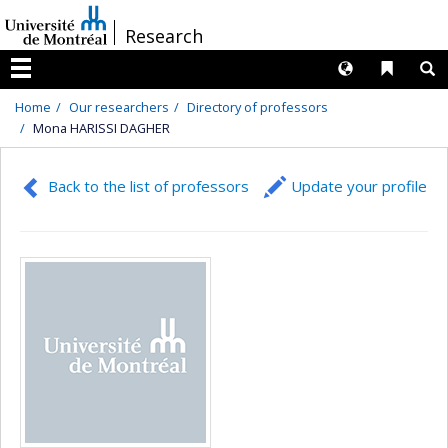
Passer
/
Research
au
contenu
Langues
Liens 
R
Menu
Home
Our researchers
Directory of professors
Mona HARISSI DAGHER
Back to the list of professors
Update your profile